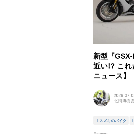
新型『GSX
近い!? 
ニュース】
2026-07-0
北岡博樹
スズキのバイク