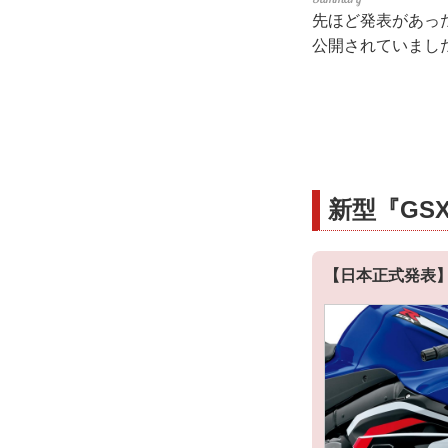
先ほど発表があった
公開されていまし
新型『GSX
【日本正式発表