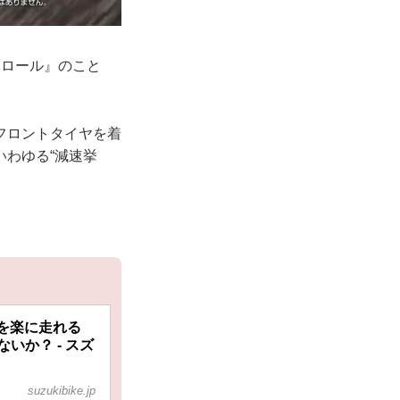
トロール』のこと
フロントタイヤを着
わゆる“減速挙
mを楽に走れる
いか？ - スズ
suzukibike.jp