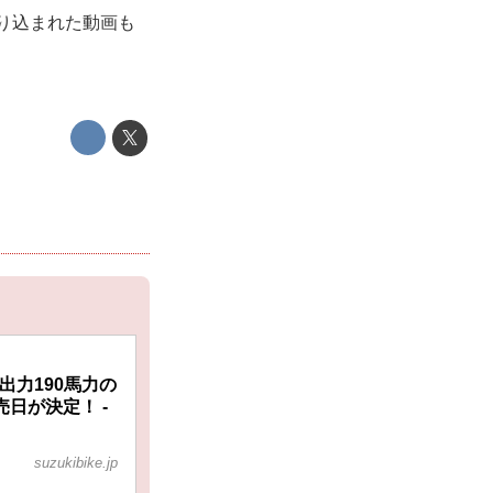
盛り込まれた動画も
高出力190馬力の
売日が決定！ -
suzukibike.jp