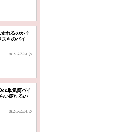
楽に走れるのか？
 スズキのバイ
suzukibike.jp
0cc単気筒バイ
くらい疲れるの
suzukibike.jp