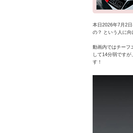
本日2026年7月
の？ という人に
動画内ではチーフ
して14分弱です
す！