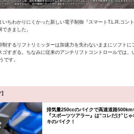
いちわかりにくかった新しい電子制御『スマートT.L.R.コン
解できました。
抑制するリフトリミッターは加速力を失わないままにソフトに
スゴすぎる。ちなみに従来のアンチリフトコントロールでは、い
そうです。
ぞ】
排気量250ccのバイクで高速道路500k
『スポーツツアラー』は“コレだけ”じゃな
キのバイク！