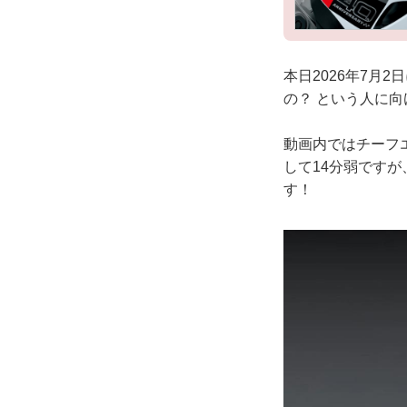
本日2026年7月
の？ という人に
動画内ではチーフ
して14分弱です
す！