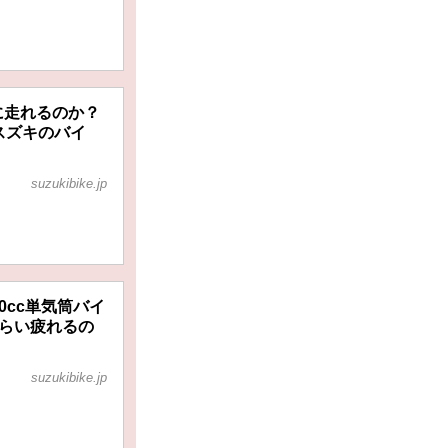
楽に走れるのか？
 スズキのバイ
suzukibike.jp
0cc単気筒バイ
くらい疲れるの
suzukibike.jp