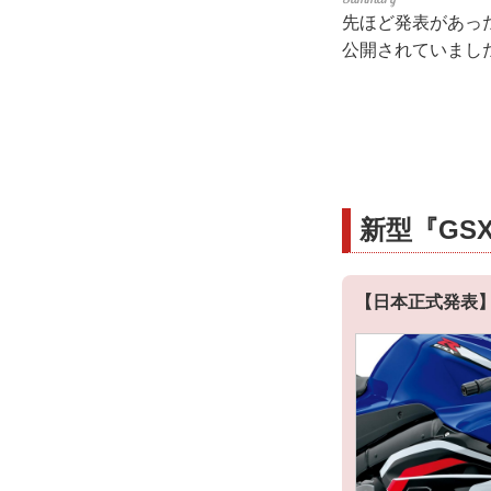
先ほど発表があった
公開されていまし
新型『GSX
【日本正式発表