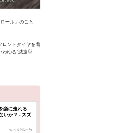
トロール』のこと
フロントタイヤを着
わゆる“減速挙
mを楽に走れる
いか？ - スズ
suzukibike.jp