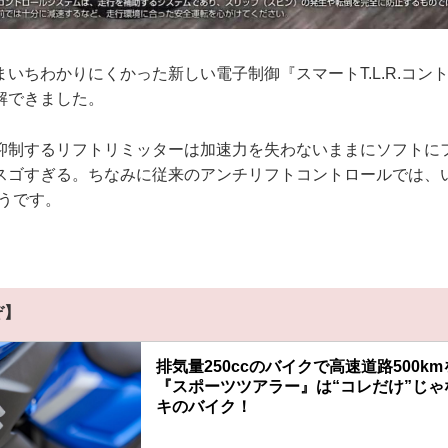
いちわかりにくかった新しい電子制御『スマートT.L.R.コン
解できました。
抑制するリフトリミッターは加速力を失わないままにソフトに
スゴすぎる。ちなみに従来のアンチリフトコントロールでは、い
そうです。
ぞ】
排気量250ccのバイクで高速道路500k
『スポーツツアラー』は“コレだけ”じゃな
キのバイク！