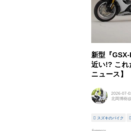
新型『GSX
近い!? 
ニュース】
2026-07-0
北岡博樹
スズキのバイク