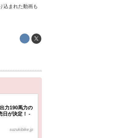
盛り込まれた動画も
高出力190馬力の
売日が決定！ -
suzukibike.jp