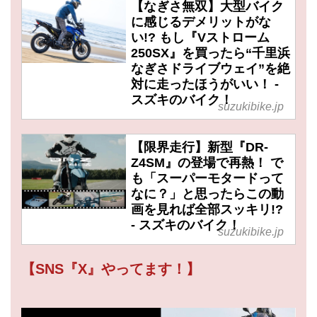
【なぎさ無双】大型バイク
に感じるデメリットがな
い!? もし『Vストローム
250SX』を買ったら“千里浜
なぎさドライブウェイ”を絶
対に走ったほうがいい！ -
スズキのバイク！
suzukibike.jp
【限界走行】新型『DR-
Z4SM』の登場で再熱！ で
も「スーパーモタードって
なに？」と思ったらこの動
画を見れば全部スッキリ!?
- スズキのバイク！
suzukibike.jp
【SNS『X』やってます！】