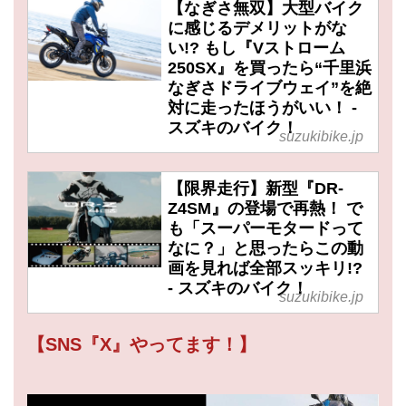
【なぎさ無双】大型バイク
に感じるデメリットがな
い!? もし『Vストローム
250SX』を買ったら“千里浜
なぎさドライブウェイ”を絶
対に走ったほうがいい！ -
スズキのバイク！
suzukibike.jp
【限界走行】新型『DR-
Z4SM』の登場で再熱！ で
も「スーパーモタードって
なに？」と思ったらこの動
画を見れば全部スッキリ!?
- スズキのバイク！
suzukibike.jp
【SNS『X』やってます！】