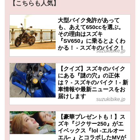
【こちらも人気】
大型バイク免許があって
も、あえて650ccを選ぶ。
その理由はスズキ
『SV650』に乗るとよくわ
かる！ - スズキのバイク！
suzukibike.jp
【クイズ】スズキのバイク
にある『謎の穴』の正体
は？ - スズキのバイク！- 新
車情報や最新ニュースをお
届けします
suzukibike.jp
【豪華プレゼントも！】ス
ズキ『ジクサー250』がエ
イベックス『lol -エルオー
エル- 』とコラボしたMVが