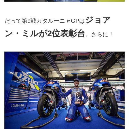
ジョア
だって第9戦カタルーニャGPは
ン・ミルが2位表彰台
。さらに！