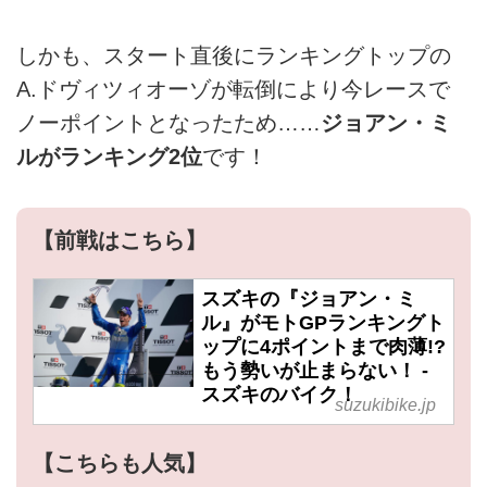
しかも、スタート直後にランキングトップの
A.ドヴィツィオーゾが転倒により今レースで
ノーポイントとなったため……
ジョアン・ミ
ルがランキング2位
です！
【前戦はこちら】
スズキの『ジョアン・ミ
ル』がモトGPランキングト
ップに4ポイントまで肉薄!?
もう勢いが止まらない！ -
スズキのバイク！
suzukibike.jp
【こちらも人気】