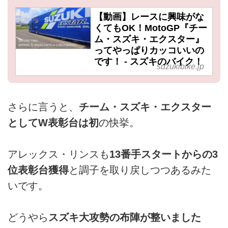
【動画】レースに興味がな
くてもOK！MotoGP『チー
ム・スズキ・エクスター』
ってやっぱりカッコいいの
です！ - スズキのバイク！
suzukibike.jp
さらに言うと、
チーム・スズキ・エクスター
としてW表彰台は初
の快挙。
アレックス・リンスも
13番手スタートからの3
位表彰台獲得
と調子を取り戻しつつあるみた
いです。
どうやら
スズキ大攻勢の布陣が整いました