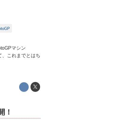
otoGP
oGPマシン
て、これまでとはち
開！