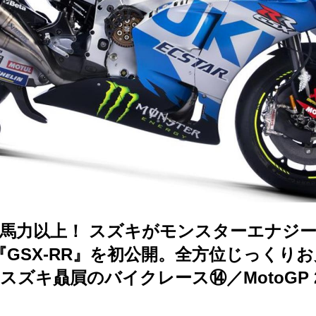
40馬力以上！ スズキがモンスターエナジ
GSX-RR』を初公開。全方位じっくり
％スズキ贔屓のバイクレース⑭／MotoGP 2