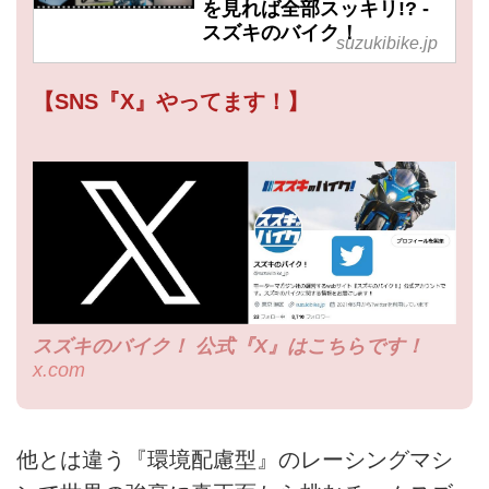
を見れば全部スッキリ!? -
スズキのバイク！
suzukibike.jp
【SNS『X』やってます！】
スズキのバイク！ 公式『X』はこちらです！
x.com
他とは違う『環境配慮型』のレーシングマシ