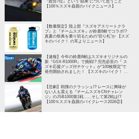
『総合7位』という“結果”について思うこと
【100％スズキ贔屓のバイクニュース】
【数量限定】陸上部『スズキアスリートクラ
ブ』と『チームスズキ』が鈴鹿8耐でコラボ!?
真夏の祭典を乗り切るための“切り札”か 【スズ
キのバイク！ の耳よりニュース】
【速報】今年の鈴鹿8耐はスズキオリジナルの
新『GSX-R1000R』で挑戦!? 完売必至の『 ス
ズキ応援グッズ付チケット』が“100枚限定”で
発売開始されました！ 【スズキのバイク！ の
イベントニュース】
【悲劇】戦慄のクラッシュ!? レースに興味が
ない人も震える『チームスズキCNチャレン
ジ』のJSB1000第1戦……そして第2戦は!?
【100％スズキ贔屓のバイクレース2026②】