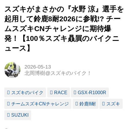
スズキがまさかの『水野 涼』選手を
起用して鈴鹿8耐2026に参戦!? チー
ムスズキCNチャレンジに期待爆
発！【100％スズキ贔屓のバイクニ
ュース】
2026-05-13
北岡博樹@スズキのバイク！
スズキのバイク
RACE
GSX-R1000R
チームスズキCNチャレンジ
鈴鹿8耐
スズキ
SUZUKI