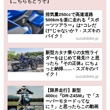
【こちらもどうぞ】
排気量250ccで高速道路
500kmを楽に走れる『スポ
ーツツアラー』は“コレだ
け”じゃないか？ - スズキの
バイク！
suzukibike.jp
新型カタナ乗りの女性ライ
ダーをはじめて発見!? と思
ったら『その正体』にちょ
っと納得…… - スズキのバ
イク！
suzukibike.jp
【限界走行】新型
400cc『DR-Z4SM』で「ス
ーパーモタードってな
に？」と思ったらこの動画