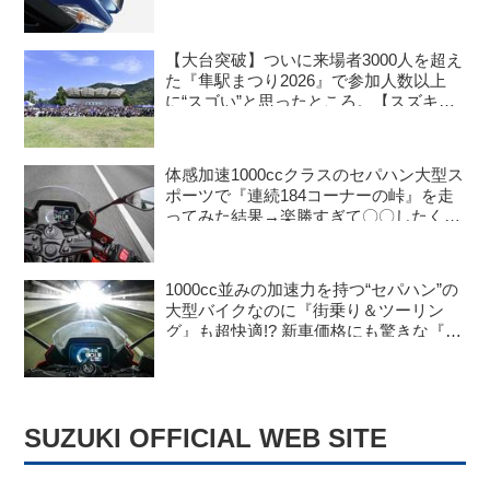
更を受けても価格はすえ置き!? 今となっ
ては逆にリーズナブルかも……【スズキ
のバイク！ の新車ニュース】
【大台突破】ついに来場者3000人を超え
た『隼駅まつり2026』で参加人数以上
に“スゴい”と思ったところ。【スズキの
バイク！ のイベントニュース／隼駅まつ
り2026】
体感加速1000ccクラスのセパハン大型ス
ポーツで『連続184コーナーの峠』を走
ってみた結果→楽勝すぎて〇〇したくな
った。【SUZUKI GSX-8R 試乗インプ
レ・レビュー 中編】
1000cc並みの加速力を持つ“セパハン”の
大型バイクなのに『街乗り＆ツーリン
グ』も超快適!? 新車価格にも驚きな『万
能すぎる1台』はコレじゃないか？
【SUZUKI GSX-8R／インプレ・レビュ
ー 前編】
SUZUKI OFFICIAL WEB SITE