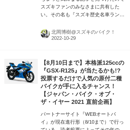
スズキファンのみなさまに共有した
い。その名も『スズキ歴史名車ランキ
ング』です。これはちょっとほっとけ
ないな。
北岡博樹@スズキのバイク！
【8月10日まで】本格派125ccの
『GSX-R125』が当たるかも!?
投票するだけで人気の原付二種
バイクが手に入るチャンス！
【ジャパン・バイク・オブ・
ザ・イヤー 2021 直前企画】
パートナーサイト『WEBオートバ
イ』が現在進行形（8/10まで）で行っ
ている、読者投票によってその年の人