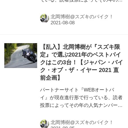
気ナンバーワンを決める「ジャパン・
バイク・オブ・ザ・イヤー 2021」な
北岡博樹@スズキのバイク！
んですが……実は投票すると『GSX-
R125』が当たる、かもっ！？
【乱入】北岡博樹が『スズキ限
定』で選ぶ2021年のベストバイ
クはこの3台！【ジャパン・バイ
ク・オブ・ザ・イヤー 2021 直
前企画】
パートナーサイト『WEBオートバ
イ』が現在進行形で行っている、読者
投票によってその年の人気ナンバーワ
ンを決める「ジャパン・バイク・オ
ブ・ザ・イヤー」にスズキのバイク！
北岡博樹@スズキのバイク！