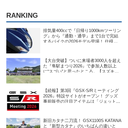
RANKING
排気量400ccで『日帰り1000kmツーリン
グ』から『通勤・通学』まで1台で完結
するバイクの2026モデル登場！ 仕様変
更を受けても価格はすえ置き!? 今となっ
ては逆にリーズナブルかも……【スズキ
のバイク！ の新車ニュース】
【大台突破】ついに来場者3000人を超え
た『隼駅まつり2026』で参加人数以上
に“スゴい”と思ったところ。【スズキの
バイク！ のイベントニュース／隼駅まつ
り2026】
【続報】第3回『GSX-S/Rミーティング
2026』特設サイトがオープン！ グッズ
事前販売の注目アイテムは「ジェットス
トリーム」な……!? 【スズキのバイク！
のイベントニュース】
新旧カタナ二刀流！ GSX1100S KATANA
と『新型カタナ』のいちばんの違いと