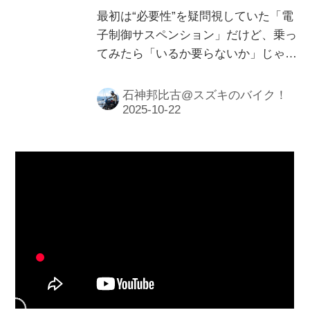
最初は“必要性”を疑問視していた「電
子制御サスペンション」だけど、乗っ
てみたら「いるか要らないか」じゃな
くて「欲しいか欲しくないか」に変わ
ってしまいました。そして、自分には
石神邦比古@スズキのバイク！
到底手が届かない『GSX-S1000GX』
をそれでも「欲しい！」って思わせる
のはココだと思うんです……！