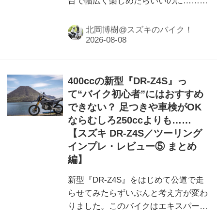
台で幅広く楽しめたらいいのに……』
と思ってしまうのが“ライダー人情”と
いうものでして……
北岡博樹@スズキのバイク！
400ccの新型『DR-Z4S』っ
て“バイク初心者”にはおすすめ
できない？ 足つきや車検がOK
ならむしろ250ccよりも……
【スズキ DR-Z4S／ツーリング
インプレ・レビュー⑤ まとめ
編】
新型『DR-Z4S』をはじめて公道で走
らせてみたらずいぶんと考え方が変わ
りました。このバイクはエキスパート