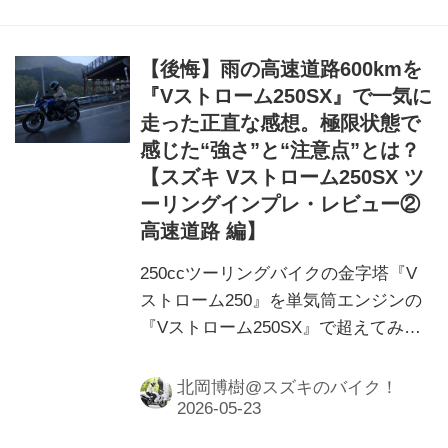
【後悔】雨の高速道路600kmを
『Vストローム250SX』で一気に
走った正直な感想。極限状態で
感じた“強さ”と“注意点”とは？
【スズキ Vストローム250SX ツ
ーリングインプレ・レビュー②
高速道路 編】
250ccツーリングバイクの金字塔『V
ストローム250』を単気筒エンジンの
『Vストローム250SX』で超えてみせ
る！ そう思って走り出した当日はと
にかく雨でとにかく寒くて……極限状
北岡博樹@スズキのバイク！
態!?