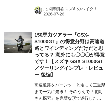
専用じゃない。むしろオフロード初心
者にこそおすすめできるかも？
北岡博樹@スズキのバイク！
150馬力ツアラー『GSX-
S1000GT』の得意分野は高速道
路とワインディングだけだと思
ってる？ 意外にも〇〇〇が得意
です！【スズキ GSX-S1000GT
／ツーリングインプレ・レビュ
ー 後編】
高速道路をバーンッ！と走って三重県
まで一気に走破！ そのうえで『北岡
さん探索』を完璧な形で遂行した
GSX-S1000GT。あれ、実はこのバイ