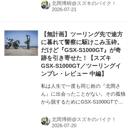
クって……
北岡博樹@スズキのバイク！
【無計画】ツーリング先で途方
に暮れて警察に駆けこみ玉砕。
だけど『GSX-S1000GT』が奇
跡を引き寄せた！【スズキ
GSX-S1000GT／ツーリングイ
ンプレ・レビュー 中編】
私は人生で一度も同じ姓の『北岡さ
ん』に出会ったことがない。その孤独
から脱するためにGSX-S1000GTで三
重県までひとっ飛びしたのですが……
現地で問題に直面しました。
北岡博樹@スズキのバイク！