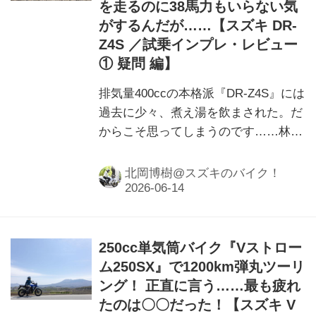
を走るのに38馬力もいらない気
がするんだが……【スズキ DR-
Z4S ／試乗インプレ・レビュー
① 疑問 編】
排気量400ccの本格派『DR-Z4S』には
過去に少々、煮え湯を飲まされた。だ
からこそ思ってしまうのです……林道
を走るのに400ccも排気量はいらない
んじゃないか？ と。
北岡博樹@スズキのバイク！
250cc単気筒バイク『Vストロー
ム250SX』で1200km弾丸ツーリ
ング！ 正直に言う……最も疲れ
たのは〇〇だった！【スズキ V