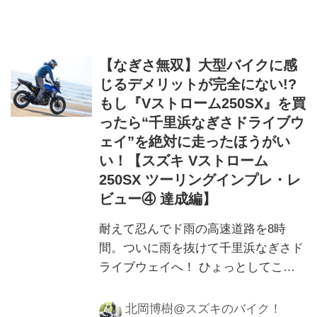
【なぎさ無双】大型バイクに感
じるデメリットが完全にない!?
もし『Vストローム250SX』を買
ったら“千里浜なぎさドライブウ
ェイ”を絶対に走ったほうがい
い！【スズキ Vストローム
250SX ツーリングインプレ・レ
ビュー④ 達成編】
耐えて忍んでド雨の高速道路を8時
間。ついに雨を抜けて千里浜なぎさド
ライブウェイへ！ ひょっとしてこ
こ、Vストローム250SXにとっては
『天国』なのでは？
北岡博樹@スズキのバイク！