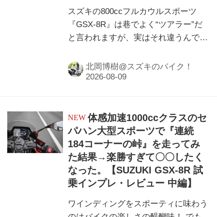
スズキの800ccフルカウルスポーツ
『GSX-8R』は巷でよく“ツアラー”だ
と言われますが、実はそれ違うんで
す。スズキが公道を走るスポーツバイ
クを作るとこうなる、というのがまさ
北岡博樹@スズキのバイク！
に8R！
体感加速1000ccクラスのセ
パハン大型スポーツで『連続
184コーナーの峠』を走ってみ
た結果→楽勝すぎて〇〇したく
なった。【SUZUKI GSX-8R 試
乗インプレ・レビュー 中編】
ワインディングをスポーティに味わう
のはバイクの楽しさの醍醐味！ でも