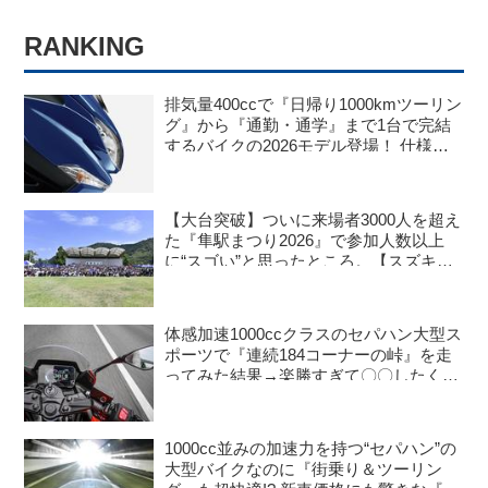
RANKING
排気量400ccで『日帰り1000kmツーリン
グ』から『通勤・通学』まで1台で完結
するバイクの2026モデル登場！ 仕様変
更を受けても価格はすえ置き!? 今となっ
ては逆にリーズナブルかも……【スズキ
のバイク！ の新車ニュース】
【大台突破】ついに来場者3000人を超え
た『隼駅まつり2026』で参加人数以上
に“スゴい”と思ったところ。【スズキの
バイク！ のイベントニュース／隼駅まつ
り2026】
体感加速1000ccクラスのセパハン大型ス
ポーツで『連続184コーナーの峠』を走
ってみた結果→楽勝すぎて〇〇したくな
った。【SUZUKI GSX-8R 試乗インプ
レ・レビュー 中編】
1000cc並みの加速力を持つ“セパハン”の
大型バイクなのに『街乗り＆ツーリン