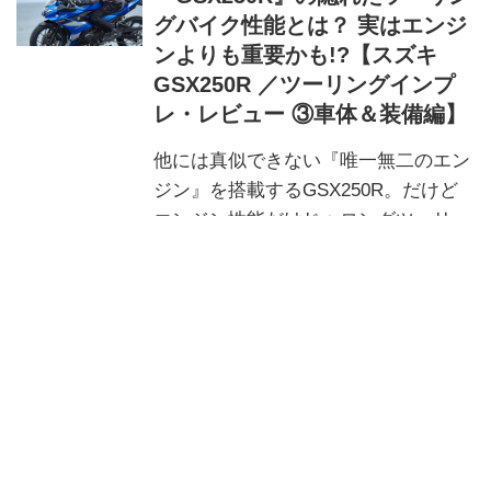
グバイク性能とは？ 実はエンジ
ンよりも重要かも!?【スズキ
GSX250R ／ツーリングインプ
レ・レビュー ③車体＆装備編】
他には真似できない『唯一無二のエン
ジン』を搭載するGSX250R。だけど
エンジン性能だけじゃロングツーリン
グ適正が高いとは言えないのがバイク
と言う乗り物なのですが……
北岡博樹@スズキのバイク！
排気量250ccのバイクで高速道
路500kmを楽に走れる『スポー
ツツアラー』は“コレだけ”じゃ
ないか？【スズキ GSX250R／