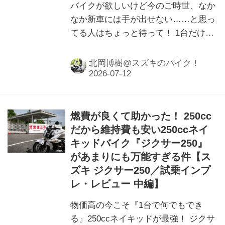
バイクが欲しいけど今のご時世、なか
なか新車には手が出せない……と思っ
てる人はちょっと待って！ 1台だけ
『ちょうどいい』のがあるんですが？
北岡博樹@スズキのバイク！
燃費が良くて助かった！ 250cc
だから維持費も安い250ccネイ
キッドバイク『ジクサー250』
があまりにも万能すぎる件【ス
ズキ ジクサー250／試乗インプ
レ・レビュー 中編】
物価高の今こそ『1台で何でもでき
る』250ccネイキッドが最強！ ジクサ