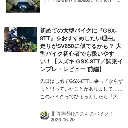
グ』も超快適!? 新車価格にも驚きな『万
能すぎる1台』はコレじゃないか？
【SUZUKI GSX-8R／インプレ・レビュ
ー 前編】
初めての大型バイクに『GSX-
8TT』をおすすめしたい理由。
走りがSV650に似てるかも？ 大
型バイク初心者でも扱いやす
い！【スズキ GSX-8TT／試乗イ
ンプレ・レビュー 前編】
先日はじめてGSX-8TTに乗ってからず
っと思っていたことがありまして……
このバイクってひょっとしたら『大型
バイク初心者』のひとにもピッタリか
もしれないのです。
北岡博樹@スズキのバイク！