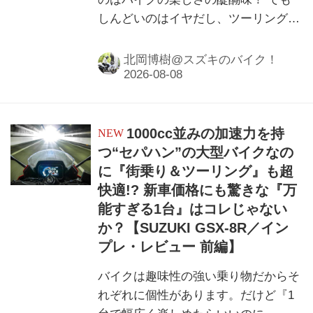
しんどいのはイヤだし、ツーリングも
楽しみたいし……という人にはこちら
のバイクがおすすめかも？
北岡博樹@スズキのバイク！
1000cc並みの加速力を持
つ“セパハン”の大型バイクなの
に『街乗り＆ツーリング』も超
快適!? 新車価格にも驚きな『万
能すぎる1台』はコレじゃない
か？【SUZUKI GSX-8R／イン
プレ・レビュー 前編】
バイクは趣味性の強い乗り物だからそ
れぞれに個性があります。だけど『1