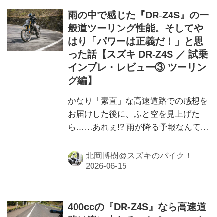
雨の中で感じた『DR-Z4S』の一
般道ツーリング性能。そしてや
はり「パワーは正義だ！」と思
った話【スズキ DR-Z4S ／ 試乗
インプレ・レビュー③ ツーリン
グ編】
かなり「素直」な高速道路での感想を
お届けした後に、ふと空を見上げた
ら……あれぇ!? 雨が降る予報なんてま
ったく無かったんだけど（汗）
北岡博樹@スズキのバイク！
400ccの『DR-Z4S』なら高速道