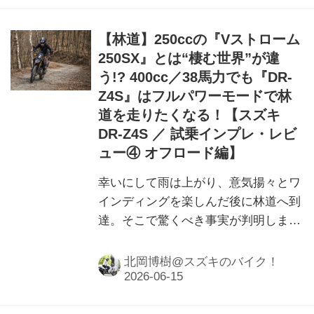
【林道】250ccの『Vストローム
250SX』とは“棲む世界”が違
う!? 400cc／38馬力でも『DR-
Z4S』はフルパワーモードで林
道を走りたくなる！【スズキ
DR-Z4S ／ 試乗インプレ・レビ
ュー④ オフロード編】
幸いにして雨は上がり、意気揚々とワ
インディングを楽しんだ後に林道へ到
達。そこで驚くべき事実が判明しまし
た……
北岡博樹@スズキのバイク！