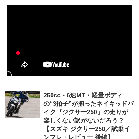
250cc・6速MT・軽量ボディ
の“3拍子”が揃ったネイキッドバ
イク『ジクサー250』の走りが
楽しくない訳がないだろう？
【スズキ ジクサー250／試乗イ
ンプレ・レビュー 後編】