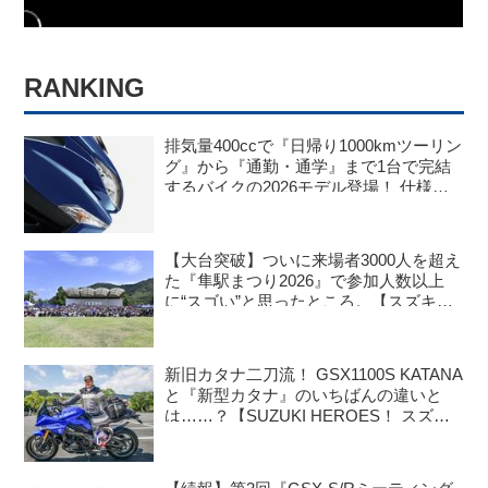
RANKING
排気量400ccで『日帰り1000kmツーリン
グ』から『通勤・通学』まで1台で完結
するバイクの2026モデル登場！ 仕様変
更を受けても価格はすえ置き!? 今となっ
ては逆にリーズナブルかも……【スズキ
のバイク！ の新車ニュース】
【大台突破】ついに来場者3000人を超え
た『隼駅まつり2026』で参加人数以上
に“スゴい”と思ったところ。【スズキの
バイク！ のイベントニュース／隼駅まつ
り2026】
新旧カタナ二刀流！ GSX1100S KATANA
と『新型カタナ』のいちばんの違いと
は……？【SUZUKI HEROES！ スズキ
乗り突撃インタビュー】