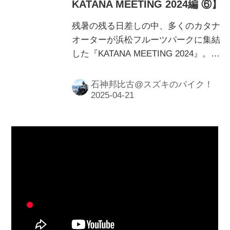
KATANA MEETING 2024編 ⑥】
残暑の残る日差しの中、多くのカタナ
オーターが浜松フルーツパークに集結
した『KATANA MEETING 2024』。ス
ズキのバイク！取材班は今年もカタナ
オーナーへの突撃インタビューを敢行
石神邦比古@スズキのバイク！
しました！ 今年はどんな「カタナ」
オーナーに出会えるか⁉