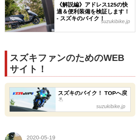
《解説編》アドレス125の快
適＆便利装備を検証します！
- スズキのバイク！
suzukibike.jp
スズキファンのためのWEB
サイト！
スズキのバイク！ TOPへ戻
る
suzukibike.jp
【スズキが好き！ その気持ち
を応援したい】当サイト「スズ
キのバイク！」はファンのため
に役立つ情報やライフスタイル
2020-05-19
を様々な角度から紹介します。