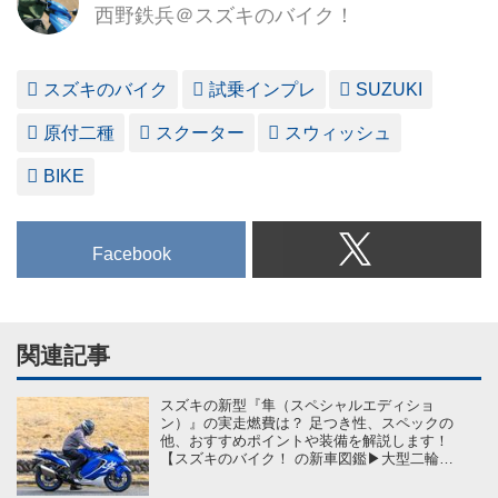
西野鉄兵＠スズキのバイク！
貴方のスズキ愛がもっともっと
大きく育ちますように。
スズキのバイク
試乗インプレ
SUZUKI
原付二種
スクーター
スウィッシュ
BIKE
Facebook
関連記事
スズキの新型『隼（スペシャルエディショ
ン）』の実走燃費は？ 足つき性、スペックの
他、おすすめポイントや装備を解説します！
【スズキのバイク！ の新車図鑑▶大型二輪ク
ラス 編／SUZUKI Hayabusa（2026）】