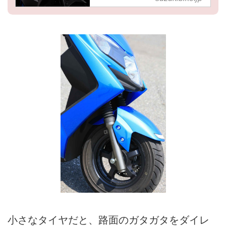
んだけど……- スズキのバ
イク！
小さなタイヤだと、路面のガタガタをダイレ