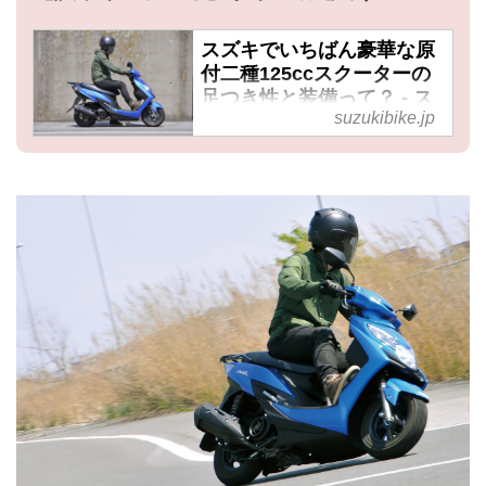
スズキでいちばん豪華な原
付二種125ccスクーターの
足つき性と装備って？ - ス
suzukibike.jp
ズキのバイク！