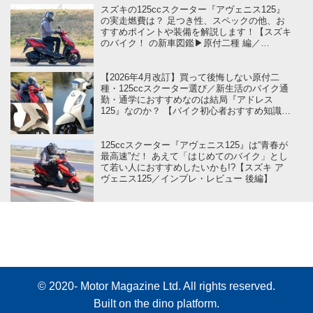
スズキの125ccスクーター『アヴェニス125』
の実走燃費は？ 足つき性、スペックの他、お
すすめポイントや装備を解説します！【スズキ
のバイク！ の新車図鑑▶原付二種 編／
SUZUKI Avenis125（2026）】
【2026年4月改訂】買って後悔しない原付二
種・125ccスクーター選び／新生活のバイク通
勤・通学におすすめなのは結局『アドレス
125』なのか？ 【バイク初心者おすすめ知識学
on スズキのバイク！】
125ccスクーター『アヴェニス125』は“青春が
最高速”だ！ あえて「はじめてのバイク」とし
て若い人におすすめしたいかも!?【スズキ ア
ヴェニス125／インプレ・レビュー 後編】
© 2020- Motor Magazine Ltd. All rights reserved.
Built on
the dino platform
.