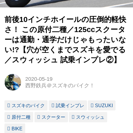
前後10インチホイールの圧倒的軽快
さ！ この原付二種／125ccスクータ
ーは通勤・通学だけじゃもったいな
い!?【穴が空くまでスズキを愛でる
／スウィッシュ 試乗インプレ②】
2020-05-19
西野鉄兵＠スズキのバイク！
スズキのバイク
試乗インプレ
SUZUKI
原付二種
スクーター
スウィッシュ
BIKE