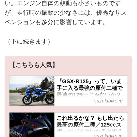
い。エンジン自体の鼓動も小さいものです
が、走行時の振動の少なさには、優秀なサス
ペンションも多分に影響しています。
（下に続きます）
【こちらも人気】
『GSX-R125』って、いま
手に入る最強の原付二種で
最速の125ccじゃないか？ -
suzukibike.jp
スズキのバイク！
これ出るかな？ もし出たら
最高の原付二種／125ccス
ポーツバイクになると思う
suzukibike.jp