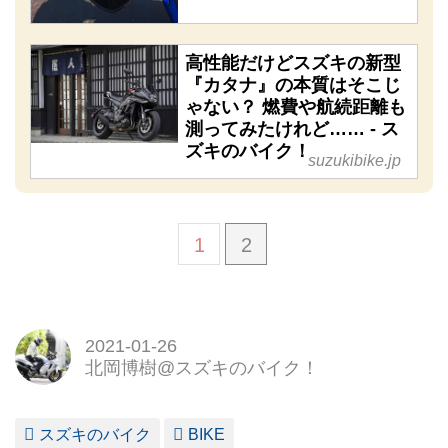
高性能だけどスズキの新型
『カタナ』の本質はそこじ
ゃない？ 燃費や航続距離も
測ってみたけれど…… - ス
ズキのバイク！
suzukibike.jp
1
2
2021-01-26
北岡博樹@スズキのバイク！
スズキのバイク
BIKE