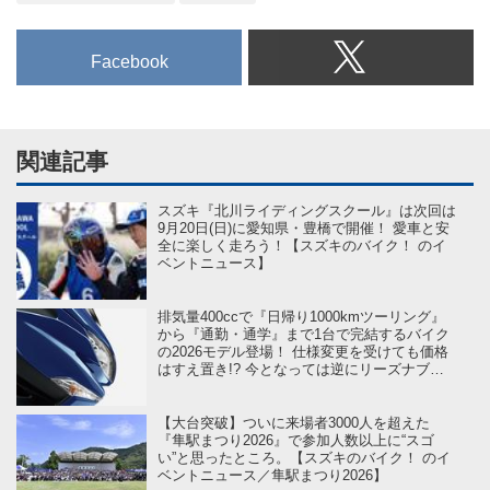
Facebook
関連記事
スズキ『北川ライディングスクール』は次回は
9月20日(日)に愛知県・豊橋で開催！ 愛車と安
全に楽しく走ろう！【スズキのバイク！ のイ
ベントニュース】
排気量400ccで『日帰り1000kmツーリング』
から『通勤・通学』まで1台で完結するバイク
の2026モデル登場！ 仕様変更を受けても価格
はすえ置き!? 今となっては逆にリーズナブル
かも……【スズキのバイク！ の新車ニュー
ス】
【大台突破】ついに来場者3000人を超えた
『隼駅まつり2026』で参加人数以上に“スゴ
い”と思ったところ。【スズキのバイク！ のイ
ベントニュース／隼駅まつり2026】