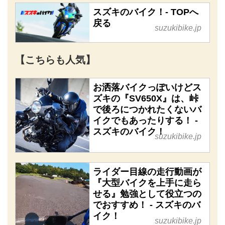
スズキのバイク！- TOPへ
戻る
suzukibike.jp
【こちらも人気】
お洒落バイクっぽいけどス
ズキの『SV650X』は、峠
で後ろにつかれたくないバ
イクでもあったりする！ -
スズキのバイク！
suzukibike.jp
ライダー目線の走行動画が
『大型バイクを上手に走ら
せる』勉強として役立つの
でおすすめ！ - スズキのバ
イク！
suzukibike.jp