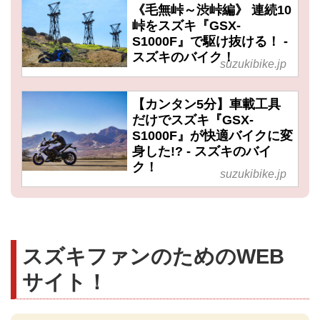
《毛無峠～渋峠編》 連続10
峠をスズキ『GSX-
S1000F』で駆け抜ける！ -
スズキのバイク！
suzukibike.jp
【カンタン5分】車載工具
だけでスズキ『GSX-
S1000F』が快適バイクに変
身した!? - スズキのバイ
ク！
suzukibike.jp
スズキファンのためのWEB
サイト！