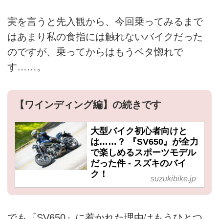
実を言うと先入観から、今回乗ってみるまで
はあまり私の食指には触れないバイクだった
のですが、乗ってからはもうベタ惚れで
す……。
【ワインディング編】の続きです
大型バイク初心者向けと
は……？ 『SV650』が全力
で楽しめるスポーツモデル
だった件 - スズキのバイ
ク！
suzukibike.jp
でも『SV650』に惹かれた理由はもうひとつ