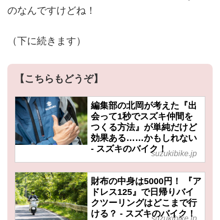
のなんですけどね！
（下に続きます）
【こちらもどうぞ】
編集部の北岡が考えた『出
会って1秒でスズキ仲間を
つくる方法』が単純だけど
効果ある……かもしれない
- スズキのバイク！
suzukibike.jp
財布の中身は5000円！ 『ア
ドレス125』で日帰りバイ
クツーリングはどこまで行
ける？ - スズキのバイク！
suzukibike.jp