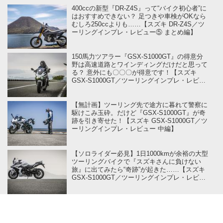
400ccの新型『DR-Z4S』って“バイク初心者”に
はおすすめできない？ 足つきや車検がOKなら
むしろ250ccよりも……【スズキ DR-Z4S／ツ
ーリングインプレ・レビュー⑤ まとめ編】
150馬力ツアラー『GSX-S1000GT』の得意分
野は高速道路とワインディングだけだと思って
る？ 意外にも〇〇〇が得意です！【スズキ
GSX-S1000GT／ツーリングインプレ・レビュ
ー 後編】
【無計画】ツーリング先で途方に暮れて警察に
駆けこみ玉砕。だけど『GSX-S1000GT』が奇
跡を引き寄せた！【スズキ GSX-S1000GT／ツ
ーリングインプレ・レビュー 中編】
【ソロライダー必見】1日1000kmが余裕の大型
ツーリングバイクで『スズキさんに負けない
旅』に出てみたら“奇跡”が起きた……【スズキ
GSX-S1000GT／ツーリングインプレ・レビュ
ー 前編】