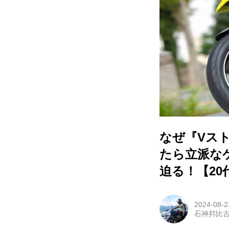
なぜ『Vス
たら立派な
迫る！【20
2024-08-2
石神邦比