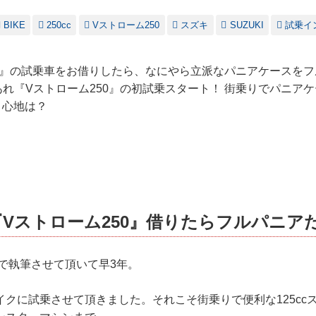
BIKE
250cc
Vストローム250
スズキ
SUZUKI
試乗イ
50』の試乗車をお借りしたら、なにやら立派なパニアケースを
あれ『Vストローム250』の初試乗スタート！ 街乗りでパニア
り心地は？
Vストローム250』借りたらフルパニア
 で執筆させて頂いて早3年。
クに試乗させて頂きました。それこそ街乗りで便利な125ccス