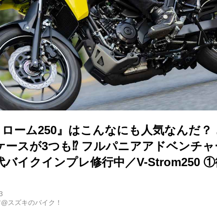
トローム250』はこんなにも人気なんだ？
ケースが3つも⁉ フルパニアアドベンチ
代バイクインプレ修行中／V-Strom250 
3
古@スズキのバイク！