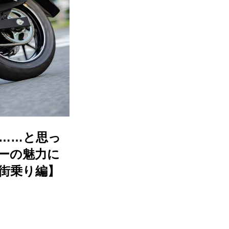
 ……と思っ
ャーの魅力に
①街乗り編】