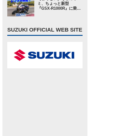
ングインプレ・レビュー
ミ、ちょっと新型
高速道路 編】
『GSX-R1000R』に乗っ
てみないか？ という「ス
ズキワールド」からのお
誘いが気軽に見えてガチ
だった……【スズキのバ
SUZUKI OFFICIAL WEB SITE
イク！ の耳よりニュー
ス】