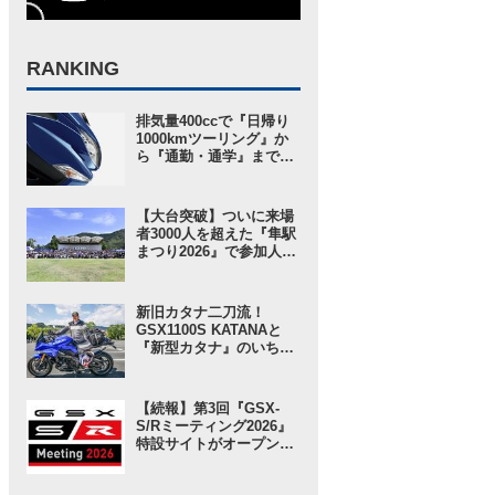
RANKING
排気量400ccで『日帰り
1000kmツーリング』か
ら『通勤・通学』まで1
台で完結するバイクの
2026モデル登場！ 仕様
変更を受けても価格はす
【大台突破】ついに来場
え置き!? 今となっては逆
者3000人を超えた『隼駅
にリーズナブルかも……
まつり2026』で参加人数
【スズキのバイク！ の新
以上に“スゴい”と思った
車ニュース】
ところ。【スズキのバイ
ク！ のイベントニュース
新旧カタナ二刀流！
／隼駅まつり2026】
GSX1100S KATANAと
『新型カタナ』のいちば
んの違いとは……？
【SUZUKI HEROES！
スズキ乗り突撃インタビ
【続報】第3回『GSX-
ュー】
S/Rミーティング2026』
特設サイトがオープン！
グッズ事前販売の注目ア
イテムは「ジェットスト