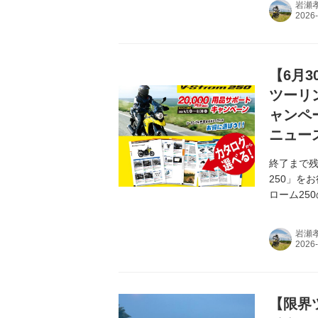
岩瀬
【6月3
ツーリ
ャンペ
ニュー
終了まで残
250」を
ローム25
岩瀬
【限界