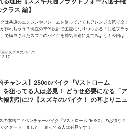
れる理由【スズキ共通プラットフォーム選手権
ccクラス 編】
イクは共通のエンジンやフレームを使っていてもアレンジ次第で全く
クが作れちゃう？現在の車体設計で主流になりつつある「共通プラッ
ム」で構成されたスズキのバイクを排気量別に見てみよう！今回は
ラスです！
孝昌＠スズキのバイク!
的チャンス】250ccバイク『Vストローム
SX』を狙ってる人は必見！ どうせ必要になる「ア
大幅割引に!?【スズキのバイク！ の耳よりニュ
クラスの本格アドベンチャーバイク『Vストローム250SX』のお得なキ
がスタートしました！ 狙ってる人は必見です！