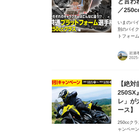
と言わ
／250
いまのバ
別のバイ
トフォー
250ccク
岩瀬
【絶対
250
レ」が
ース】
250cc
ャンペーン