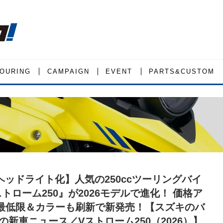
OURING
CAMPAIGN
EVENT
PARTS&CUSTOM
Dヘッドライト化】人気の250ccツーリングバイ
トローム250』が2026モデルで進化！ 価格ア
最低限＆カラーも刷新で新発売！【スズキのバ
の新車ニュース／Vストローム250（2026）】