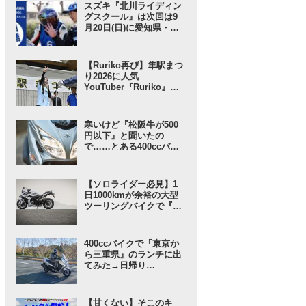
リーム」な……!? 【スズ
スズキ『北川ライディン
キのバイク！ のイベント
グスクール』は次回は9
ニュース】
月20日(日)に愛知県・豊
橋で開催！ 愛車と安全に
楽しく走ろう！【スズキ
のバイク！ のイベントニ
【Ruriko再び】隼駅まつ
ュース】
り2026に人気
YouTuber『Ruriko』さ
んが登場！ しかも今年
は……!?【スズキのバイ
ク！ のイベントニュー
寒いけど『松阪牛が500
ス】
円以下』と聞いたの
で……とある400ccバイ
クで行ってみることにし
たんだが……【SUZUKI
バーグマン400 ／ インプ
【ソロライダー必見】1
レ・レビュー① 出発編】
日1000kmが余裕の大型
ツーリングバイクで『ス
ズキさんに負けない旅』
に出てみたら“奇跡”が起
きた……【スズキ GSX-
400ccバイクで『東京か
S1000GT／ツーリングイ
ら三重県』のランチに出
ンプレ・レビュー 前編】
てみた→日帰り
（1000km）で帰ってこ
れると思う？【SUZUKI
バーグマン400 ／ ツーリ
【甘くない】そこのキ