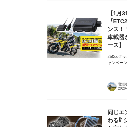
【1月
『ETC
ンス！ 
車載器
ース】
250cc
ャンペーン
岩瀬
同じエ
わる⁉︎