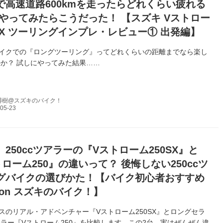
で高速道路600kmを走ったらどれくらい疲れる
 やってみたらこうだった！ 【スズキ Vストロー
0SX ツーリングインプレ・レビュー① 出発編】
のバイクでの『ロングツーリング』ってどれくらいの距離までなら楽し
か？ 試しにやってみた結果……
博樹@スズキのバイク！
250ccツアラーの『Vストローム250SX』と
ローム250』の違いって？ 後悔しない250ccツ
グバイクの選びかた！【バイク初心者おすすめ
on スズキのバイク！】
クラスのリアル・アドベンチャー『Vストローム250SX』とロングセラ
ラー『Vストローム250』を比較します。この2台、実はぜんぜん違