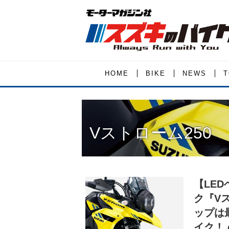
HOME
BIKE
NEWS
T
Vストローム250
【LE
ク『Vス
ップは
イク！ 