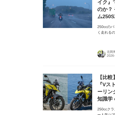
イク』
のか？
ム25
250cc
く走れるの
北岡
【比較】
『Vスト
ーリン
知識学 
250cc
ー人気ツア