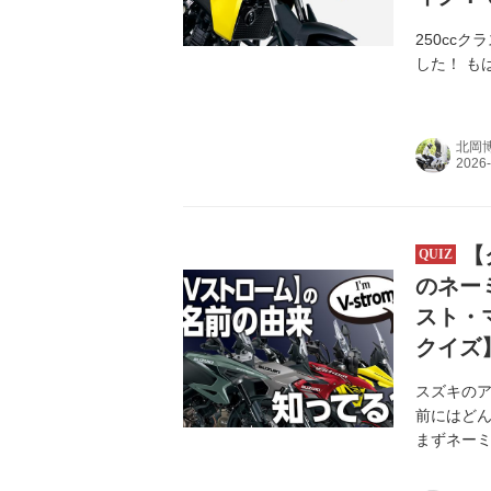
250cc
した！ も
北岡
【
のネー
スト・
クイズ
スズキのア
前にはど
まずネー
す。