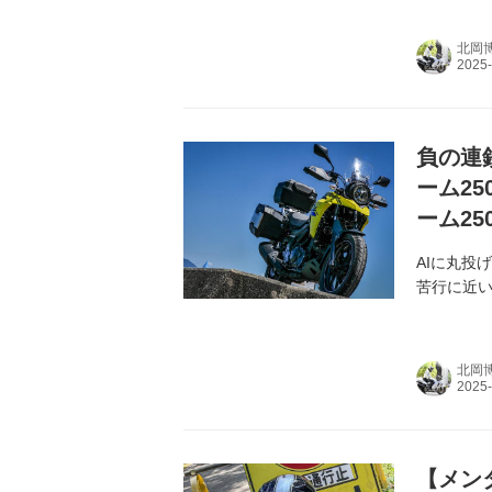
北岡
負の連
ーム25
ーム2
AIに丸投
苦行に近い
北岡
【メン