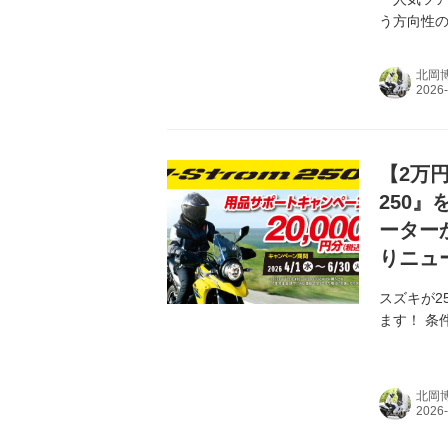
う方向性
北岡
【2万
250
ーター
りニュ
スズキが2
ます！ 条
北岡