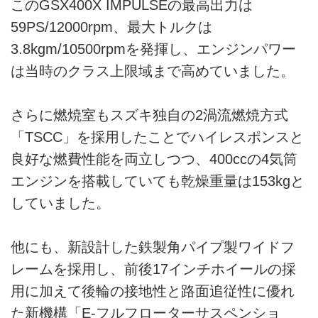
このGSX400X IMPULSEの最高出力は
59PS/12000rpm、最大トルクは
3.8kgm/10500rpmを発揮し、エンジンパワー
は当時のクラス上限域まで高めていました。
さらに燃焼室もスズキ独自の2渦流燃焼方式
「TSCC」を採用したことでハイレスポンスと
良好な燃費性能を両立しつつ、400ccの4気筒
エンジンを搭載していても乾燥重量は153kgと
していました。
他にも、新設計した鉄製角パイプ製ワイドフ
レームを採用し、前後17インチホイールの採
用に加えて後輪の接地性と路面追従性に優れ
た新機構「E-フルフローターサスペンショ