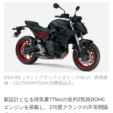
GSX-8S（マットブラックメタリックNo.2）車両価
格：112万2000円10%消費税込み）
新設計となる排気量775ccの並列2気筒DOHC
エンジンを搭載し、270度クランクの不等間隔