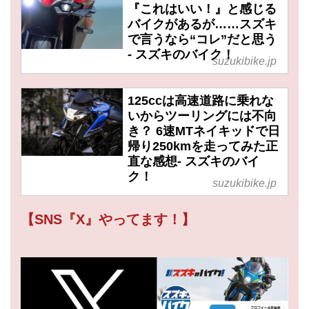
『これはいい！』と感じる
バイクがあるが……スズキ
で言うなら“コレ”だと思う
- スズキのバイク！
suzukibike.jp
125ccは高速道路に乗れな
いからツーリングには不向
き？ 6速MTネイキッドで日
帰り250kmを走ってみた正
直な感想- スズキのバイ
ク！
suzukibike.jp
【SNS『X』やってます！】