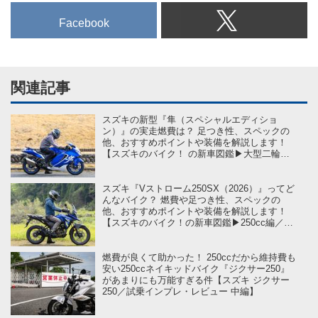
Facebook
関連記事
スズキの新型『隼（スペシャルエディショ
ン）』の実走燃費は？ 足つき性、スペックの
他、おすすめポイントや装備を解説します！
【スズキのバイク！ の新車図鑑▶大型二輪ク
ラス 編／SUZUKI Hayabusa（2026）】
スズキ『Vストローム250SX（2026）』ってど
んなバイク？ 燃費や足つき性、スペックの
他、おすすめポイントや装備を解説します！
【スズキのバイク！の新車図鑑▶250cc編／
SUZUKI V-STROM250SX（2026）】
燃費が良くて助かった！ 250ccだから維持費も
安い250ccネイキッドバイク『ジクサー250』
があまりにも万能すぎる件【スズキ ジクサー
250／試乗インプレ・レビュー 中編】