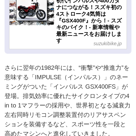
初代インパルスや400カタ
ナにつながる！スズキ初の
4ストローク4気筒は
『GSX400F』から！- スズ
キのバイク！- 新車情報や
最新ニュースをお届けしま
す
suzukibike.jp
さらに翌年の1982年には、“衝撃”や“推進力”を
意味する「IMPULSE（インパルス）」のネー
ミングがついた「インパルス GSX400FS」が
登場。排気効率に優れたサイクロンタイプの4
in to 1マフラーの採用や、世界初となる減衰力
左右同時リモコン調整装置付のリアサスペン
ションを装備するなど、スポーツ性を一段と
高めたマシンへと進化していきました。