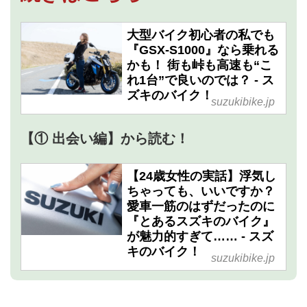
大型バイク初心者の私でも
『GSX-S1000』なら乗れる
かも！ 街も峠も高速も“こ
れ1台”で良いのでは？ - ス
ズキのバイク！
suzukibike.jp
【① 出会い編】から読む！
【24歳女性の実話】浮気し
ちゃっても、いいですか？
愛車一筋のはずだったのに
『とあるスズキのバイク』
が魅力的すぎて…… - スズ
キのバイク！
suzukibike.jp