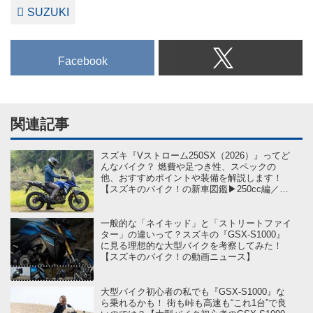
SUZUKI
Facebook
関連記事
スズキ『Vストローム250SX（2026）』ってど
んなバイク？ 燃費や足つき性、スペックの
他、おすすめポイントや装備を解説します！
【スズキのバイク！の新車図鑑▶250cc編／
SUZUKI V-STROM250SX（2026）】
一般的な「ネイキッド」と「ストリートファイ
ター」の違いって？スズキの『GSX-S1000』
に見る理想的な大型バイクを考察してみた！
【スズキのバイク！の動画ニュース】
大型バイク初心者の私でも『GSX-S1000』な
ら乗れるかも！ 街も峠も高速も“これ1台”で良