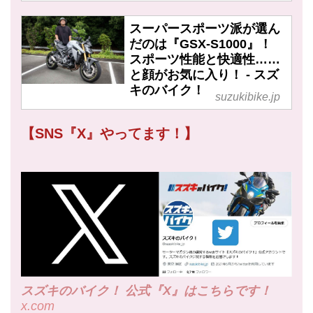
スーパースポーツ派が選ん
だのは『GSX-S1000』！
スポーツ性能と快適性……
と顔がお気に入り！ - スズ
キのバイク！
suzukibike.jp
【SNS『X』やってます！】
スズキのバイク！ 公式『X』はこちらです！
x.com