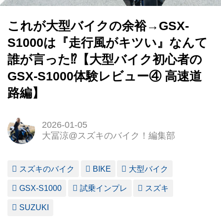
これが大型バイクの余裕→GSX-
S1000は『走行風がキツい』なんて
誰が言った⁉【大型バイク初心者の
GSX-S1000体験レビュー④ 高速道
路編】
2026-01-05
大冨涼@スズキのバイク！編集部
スズキのバイク
BIKE
大型バイク
GSX-S1000
試乗インプレ
スズキ
SUZUKI