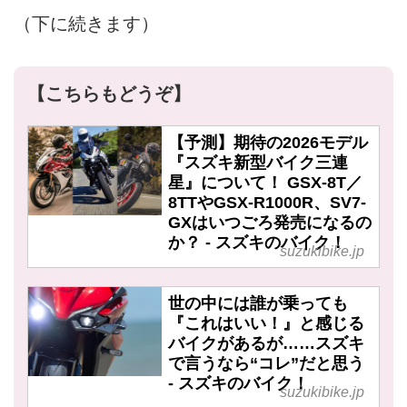
（下に続きます）
【こちらもどうぞ】
【予測】期待の2026モデル
『スズキ新型バイク三連
星』について！ GSX-8T／
8TTやGSX-R1000R、SV7-
GXはいつごろ発売になるの
か？ - スズキのバイク！
suzukibike.jp
世の中には誰が乗っても
『これはいい！』と感じる
バイクがあるが……スズキ
で言うなら“コレ”だと思う
- スズキのバイク！
suzukibike.jp