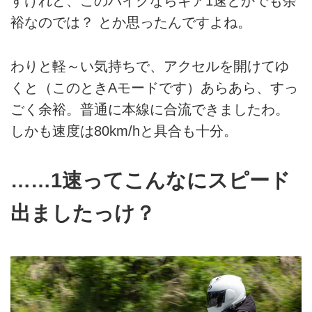
すけれど、このバイクならギア1速とかでも余
裕なのでは？ とか思ったんですよね。
わりと軽～い気持ちで、アクセルを開けてゆ
くと（このときAモードです）あらあら、すっ
ごく余裕。普通に本線に合流できましたわ。
しかも速度は80km/hと具合も十分。
……1速ってこんなにスピード
出ましたっけ？