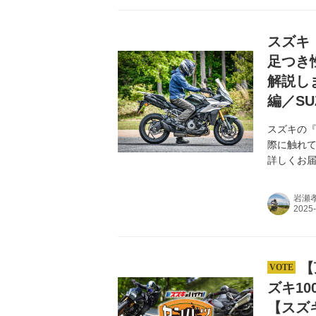
スズキ『
足つき
解説し
編／SUZ
スズキの『
際に触れて
詳しくお
岩瀬
【
ズキ1
【スズ