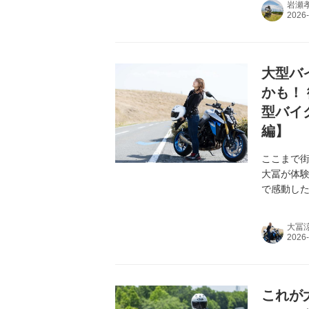
岩瀬
大型バイ
かも！
型バイク
編】
ここまで
大冨が体験
で感動し
大冨
これが大