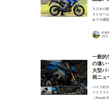
スズキの新
ストローム
みての感想
を詳しく
岩瀬
一般的
の違いっ
大型バ
画ニュ
バイク好
ートファイ
（Suzuk
ー「GSX