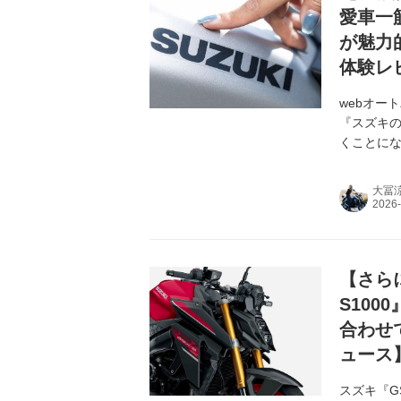
愛車一
が魅力的
体験レ
webオー
『スズキ
くことに
大冨
【さらに
S100
合わせ
ュース
スズキ『G