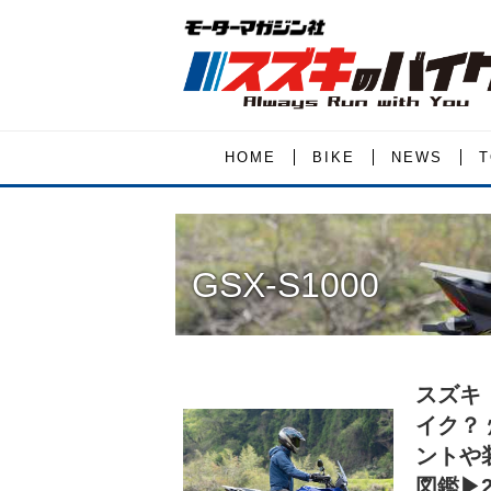
HOME
BIKE
NEWS
T
GSX-S1000
スズキ『
イク？
ントや
図鑑▶25