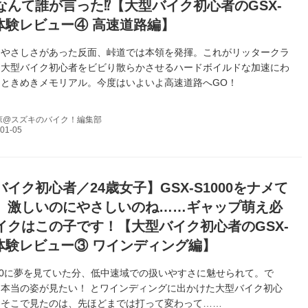
なんて誰が言った⁉【大型バイク初心者のGSX-
0体験レビュー④ 高速道路編】
はやさしさがあった反面、峠道では本領を発揮。これがリッタークラ
と大型バイク初心者をビビり散らかさせるハードボイルドな加速にわ
ときめきメモリアル。今度はいよいよ高速道路へGO！
涼@スズキのバイク！編集部
イク初心者／24歳女子】GSX-S1000をナメて
。激しいのにやさしいのね……ギャップ萌え必
イクはこの子です！【大型バイク初心者のGSX-
00体験レビュー③ ワインディング編】
1000に夢を見ていた分、低中速域での扱いやすさに魅せられて。で
本当の姿が見たい！ とワインディングに出かけた大型バイク初心
。そこで見たのは、先ほどまでは打って変わって……