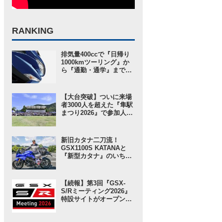
RANKING
排気量400ccで『日帰り
1000kmツーリング』か
ら『通勤・通学』まで1
台で完結するバイクの
2026モデル登場！ 仕様
変更を受けても価格はす
【大台突破】ついに来場
え置き!? 今となっては逆
者3000人を超えた『隼駅
にリーズナブルかも……
まつり2026』で参加人数
【スズキのバイク！ の新
以上に“スゴい”と思った
車ニュース】
ところ。【スズキのバイ
ク！ のイベントニュース
新旧カタナ二刀流！
／隼駅まつり2026】
GSX1100S KATANAと
『新型カタナ』のいちば
んの違いとは……？
【SUZUKI HEROES！
スズキ乗り突撃インタビ
【続報】第3回『GSX-
ュー】
S/Rミーティング2026』
特設サイトがオープン！
グッズ事前販売の注目ア
イテムは「ジェットスト