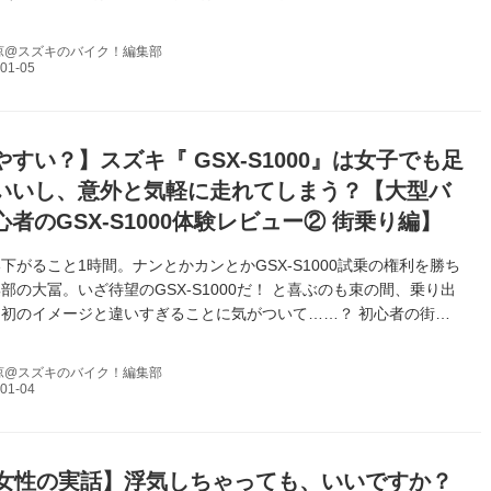
涼@スズキのバイク！編集部
すい？】スズキ『 GSX-S1000』は女子でも足
いいし、意外と気軽に走れてしまう？【大型バ
者のGSX-S1000体験レビュー② 街乗り編】
下がること1時間。ナンとかカンとかGSX-S1000試乗の権利を勝ち
部の大冨。いざ待望のGSX-S1000だ！ と喜ぶのも束の間、乗り出
初のイメージと違いすぎることに気がついて……？ 初心者の街乗
トをお楽しみください。
涼@スズキのバイク！編集部
歳女性の実話】浮気しちゃっても、いいですか？