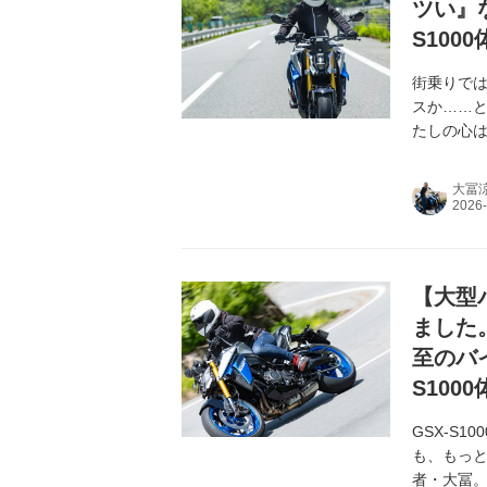
ツい』
S100
街乗りで
スか……
たしの心は
大冨
【大型バ
ました
至のバ
S10
GSX-S
も、もっと
者・大冨