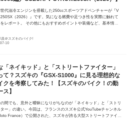
世代油冷エンジンを搭載した250ccスポーツアドベンチャーが『V
250SX（2026）』です。気になる燃費や足つき性を実際に触れて
をレポート。 その他にもおすすめポイントや装備など、基本情報
お届け！
孝昌＠スズキのバイク!
な「ネイキッド」と「ストリートファイター」
て？スズキの『GSX-S1000』に見る理想的な
イクを考察してみた！【スズキのバイク！の動
ース】
きの間でも、意外と曖昧になりがちなのが「ネイキッド」と「ストリ
ター」の違い。今回は、フランスのスズキ公式YouTubeチャンネル
i Moto France）で公開された、スズキが誇る大型ストリートファイタ
-S1000」のPV映像を見ながらその違いを解説します！