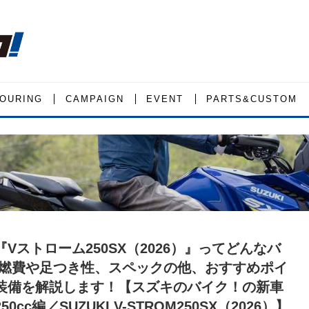
OURING
CAMPAIGN
EVENT
PARTS&CUSTOM
Vストローム250SX（2026）』ってどんなバ
 燃費や足つき性、スペックの他、おすすめポイ
装備を解説します！【スズキのバイク！の新車
0cc編／SUZUKI V-STROM250SX（2026）】