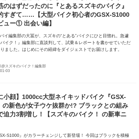
筋のはずだったのに『とあるスズキのバイク』
すぎて……【大型バイク初心者のGSX-S1000
ビュー① 出会い編】
トバイ編集部の大冨が、スズキの“とある”バイクにひと目惚れ。急遽
のバイク！』編集部に直談判して、試乗＆レポートを書かせていただ
なりました。はじめにその経緯をダイジェストでお届けします。
涼@スズキのバイク！編集部
小顔】1000cc大型ネイキッドバイク『GSX-
0』の新色が女子ウケ抜群か!? ブラックとの組み
で迫力3割増し！【スズキのバイク！ の新車ニ
】
SX-S1000』がカラーチェンジして新登場！ 今回はブラックを積極