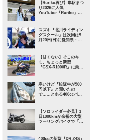
リーム」な……!? 【スズ
【Ruriko再び】隼駅まつ
キのバイク！ のイベント
り2026に人気
ニュース】
YouTuber『Ruriko』さ
んが登場！ しかも今年
は……!?【スズキのバイ
ク！ のイベントニュー
スズキ『北川ライディン
ス】
グスクール』は次回は9
月20日(日)に愛知県・豊
橋で開催！ 愛車と安全に
楽しく走ろう！【スズキ
のバイク！ のイベントニ
【甘くない】そこのキ
ュース】
ミ、ちょっと新型
『GSX-R1000R』に乗っ
てみないか？ という「ス
ズキワールド」からのお
誘いが気軽に見えてガチ
寒いけど『松阪牛が500
だった……【スズキのバ
円以下』と聞いたの
イク！ の耳よりニュー
で……とある400ccバイ
ス】
クで行ってみることにし
たんだが……【SUZUKI
バーグマン400 ／ インプ
【ソロライダー必見】1
レ・レビュー① 出発編】
日1000kmが余裕の大型
ツーリングバイクで『ス
ズキさんに負けない旅』
に出てみたら“奇跡”が起
きた……【スズキ GSX-
400ccの新型『DR-Z4S』