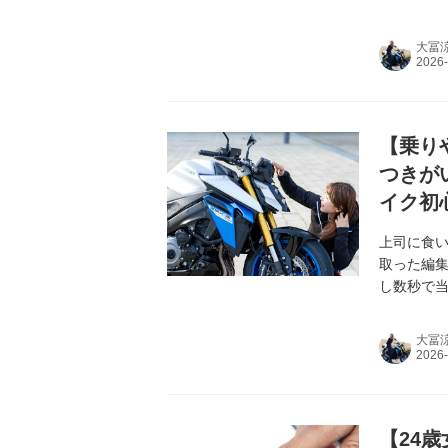
大冨
【乗りや
つきが
イク初心
上司に食い
取った編集
し数秒で当
りレポー
大冨
【24