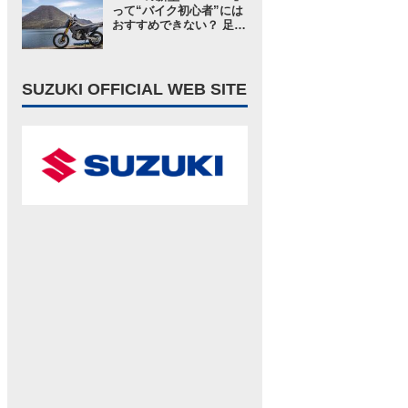
S1000GT／ツーリングイ
って“バイク初心者”には
ンプレ・レビュー 前編】
おすすめできない？ 足つ
きや車検がOKならむし
ろ250ccよりも……【ス
ズキ DR-Z4S／ツーリン
グインプレ・レビュー⑤
SUZUKI OFFICIAL WEB SITE
まとめ編】