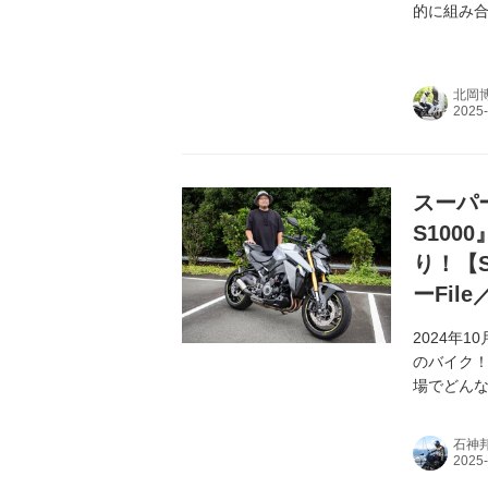
的に組み
北岡
スーパ
S10
り！【S
ーFile
2024年
のバイク
場でどんな
石神