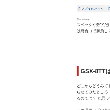
スズキのバイク
スペックや数字だけ
は総合力で勝負して
GSX-8
どこからどうみても
らせてみたところ
るのでは？ と思