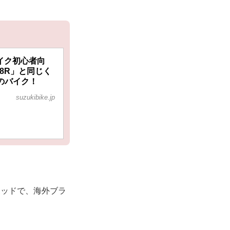
バイク初心者向
-8R」と同じく
のバイク！
suzukibike.jp
ポッドで、海外ブラ