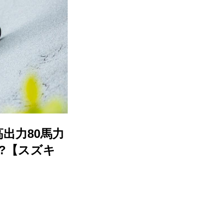
出力80馬力
!?【スズキ