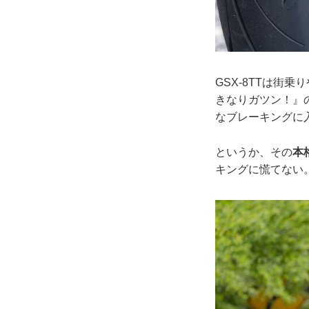
GSX-8TTは街
きなりガツン！』
なブレーキングに
というか、その
本
キングに慌てない