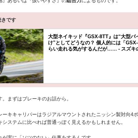
感』あるいは『扱いやすさ』の
総合力
によるものです。
続きです
大型ネイキッド『GSX-8TT』は“大型
け”としてどうなの？ 個人的には「GSX
らい走れる気がするんだが…… - スズキ
す。まずはブレーキのお話から。
レーキキャリパーはラジアルマウントされたニッシン製対向4
キシステムに比べれば普通っぽく見えるかもしれません。
キが実に「ソツのない」仕事をするんです。