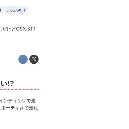
I
GSX-8TT
けどGSX-8TT
い!?
ワインディングで走
スポーティさで走れ