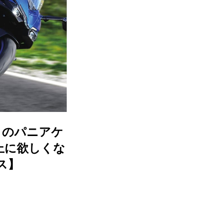
X』のパニアケ
上に欲しくな
ス】