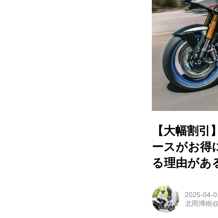
【大幅割引】『
ースがお得
る理由があ
2025-04-0
北岡博樹