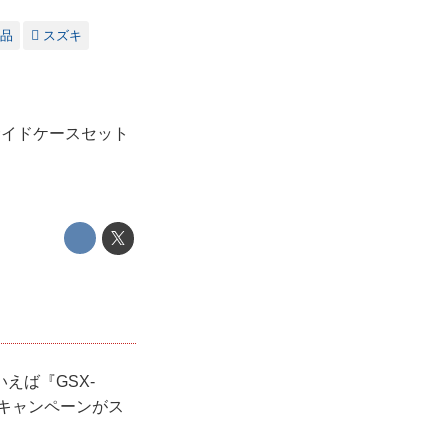
品
スズキ
正サイドケースセット
えば『GSX-
得なキャンペーンがス