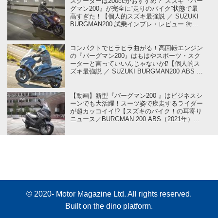
スクーターは200ccがおすすめ？ スズキ『バー
グマン200』が完全に“走りのバイク”状態で最
高すぎた！【個人的スズキ最強説 ／ SUZUKI
BURGMAN200 試乗インプレ・レビュー 街乗
り編】
コンパクトでヒラヒラ曲がる！高回転エンジン
の『バーグマン200』はもはやスポーツ・スク
ーターと言っていいんじゃないか⁉︎【個人的ス
ズキ最強説 ／ SUZUKI BURGMAN200 ABS レ
ビュー コーナリング編】
【動画】新型『バーグマン200 』はビジネスシ
ーンでも大活躍！スーツ姿で疾走するライダー
が超カッコイイ!?【スズキのバイク！の耳寄り
ニュース／BURGMAN 200 ABS（2021年）
Promotion Movie】
© 2020- Motor Magazine Ltd. All rights reserved.
Built on
the dino platform
.