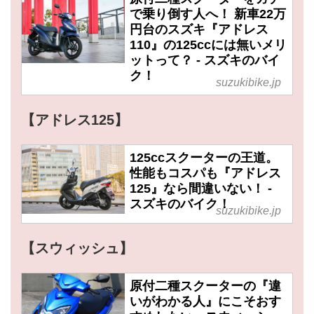
で乗り倒す人へ！ 新車22万
円台のスズキ『アドレス
110』の125ccには無いメリ
ットって？ - スズキのバイ
ク！
suzukibike.jp
【アドレス125】
125ccスクーターの王道。
性能もコスパも『アドレス
125』なら間違いない！ -
スズキのバイク！
suzukibike.jp
【スウィッシュ】
原付二種スクーターの『違
いがわかる人』にこそおす