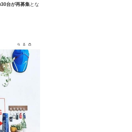
の30台が再募集
とな