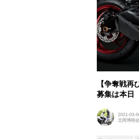
【争奪戦再
募集は本日（3
2021-03-0
北岡博樹