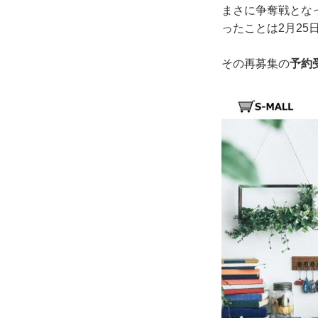
まさに争奪戦とな
ったことは2月25
その再募集の
予約