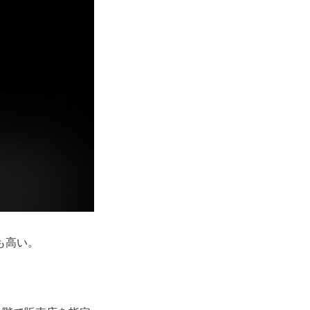
も高い。
。