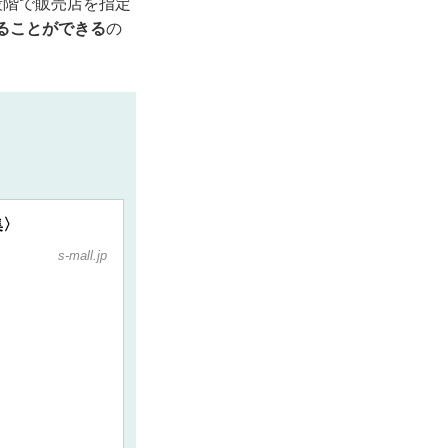
段階で販売店を指定
ることができる
の
集〉
s-mall.jp