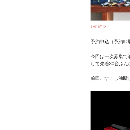
s-mall.jp
予約申込（予約ID
今回は一次募集で
して先着30台ぶ
前回、すこし油断