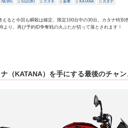
NEWS
SUZUKI
スズキ
新車
KATANA
カタナ
えると今回も瞬殺は確定。限定100台中の30台。カタナ特別
5時より。再び予約ID争奪戦の火ぶたが切って落とされます！
ナ（KATANA）を手にする最後のチャン