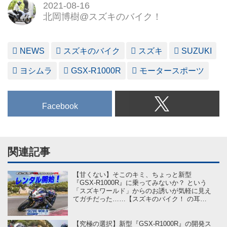
2021-08-16
北岡博樹@スズキのバイク！
NEWS
スズキのバイク
スズキ
SUZUKI
ヨシムラ
GSX-R1000R
モータースポーツ
Facebook
関連記事
【甘くない】そこのキミ、ちょっと新型
『GSX-R1000R』に乗ってみないか？ という
「スズキワールド」からのお誘いが気軽に見え
てガチだった……【スズキのバイク！ の耳よ
りニュース】
【究極の選択】新型『GSX-R1000R』の開発ス