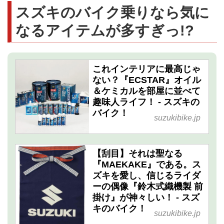
スズキのバイク乗りなら気に
なるアイテムが多すぎっ!?
これインテリアに最高じゃ
ない？『ECSTAR』オイル
＆ケミカルを部屋に並べて
趣味人ライフ！ - スズキの
バイク！
suzukibike.jp
【刮目】それは聖なる
『MAEKAKE』である。ス
ズキを愛し、信じるライダ
ーの偶像『鈴木式織機製 前
掛け』が神々しい！ - スズ
キのバイク！
suzukibike.jp