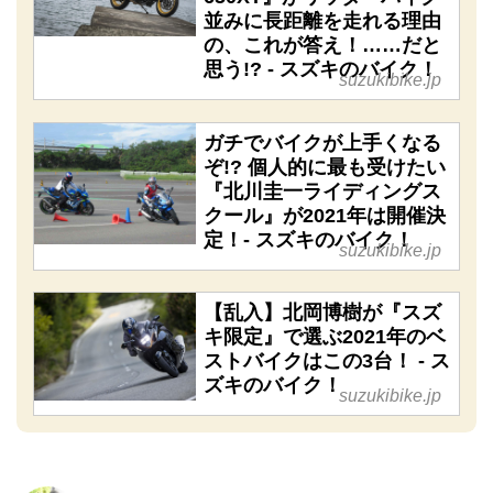
並みに長距離を走れる理由
の、これが答え！……だと
思う!? - スズキのバイク！
suzukibike.jp
ガチでバイクが上手くなる
ぞ!? 個人的に最も受けたい
『北川圭一ライディングス
クール』が2021年は開催決
定！- スズキのバイク！
suzukibike.jp
【乱入】北岡博樹が『スズ
キ限定』で選ぶ2021年のベ
ストバイクはこの3台！ - ス
ズキのバイク！
suzukibike.jp