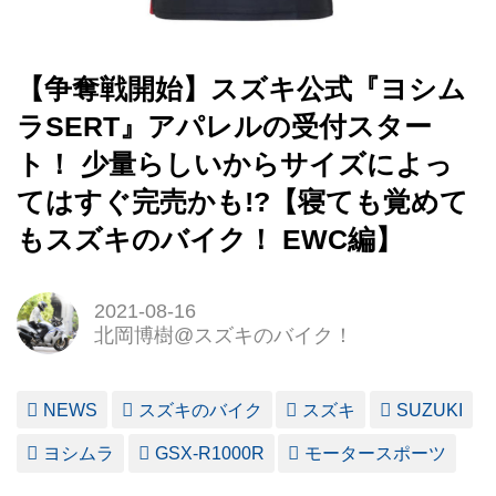
【争奪戦開始】スズキ公式『ヨシム
ラSERT』アパレルの受付スター
ト！ 少量らしいからサイズによっ
てはすぐ完売かも!?【寝ても覚めて
もスズキのバイク！ EWC編】
2021-08-16
北岡博樹@スズキのバイク！
NEWS
スズキのバイク
スズキ
SUZUKI
ヨシムラ
GSX-R1000R
モータースポーツ