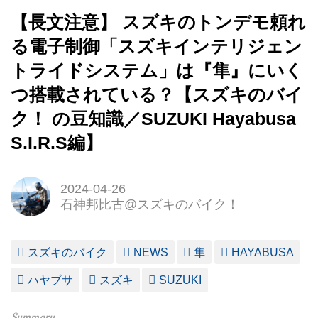
【長文注意】 スズキのトンデモ頼れ
る電子制御「スズキインテリジェン
トライドシステム」は『隼』にいく
つ搭載されている？【スズキのバイ
ク！ の豆知識／SUZUKI Hayabusa
S.I.R.S編】
2024-04-26
石神邦比古@スズキのバイク！
スズキのバイク
NEWS
隼
HAYABUSA
ハヤブサ
スズキ
SUZUKI