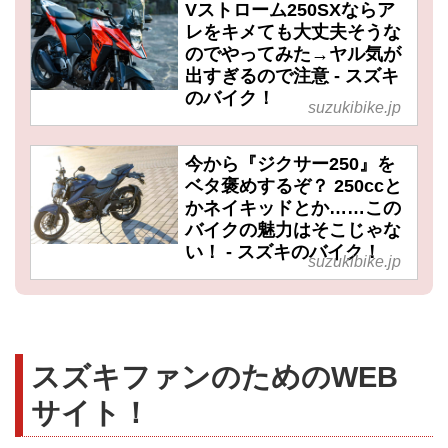
Vストローム250SXならア
レをキメても大丈夫そうな
のでやってみた→ヤル気が
出すぎるので注意 - スズキ
のバイク！
suzukibike.jp
今から『ジクサー250』を
ベタ褒めするぞ？ 250ccと
かネイキッドとか……この
バイクの魅力はそこじゃな
い！ - スズキのバイク！
suzukibike.jp
スズキファンのためのWEB
サイト！