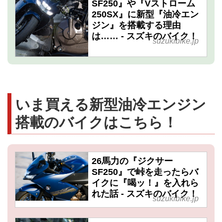
SF250』や『Vストローム
250SX』に新型『油冷エン
ジン』を搭載する理由
は…… - スズキのバイク！
suzukibike.jp
いま買える新型油冷エンジン
搭載のバイクはこちら！
26馬力の『ジクサー
SF250』で峠を走ったらバ
イクに『喝ッ！』を入れら
れた話 - スズキのバイク！
suzukibike.jp