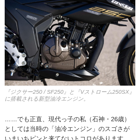
『ジクサー250 / SF250』と『Vストローム250SX』
に搭載される新型油冷エンジン。
……でも正直、現代っ子の私（石神・26歳）
としては当時の「油冷エンジン」のスゴさが
いまいちピンと来てないトコロがあります。