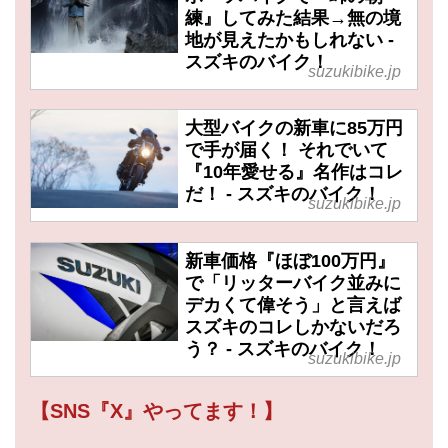
練』してみた結果→無の境
地が見えたかもしれない -
スズキのバイク！
suzukibike.jp
大型バイクの新車に85万円
で手が届く！ それでいて
『10年愛せる』名作はコレ
だ！ - スズキのバイク！
suzukibike.jp
新車価格『ほぼ100万円』
で「リッターバイク並みに
デカくて偉そう」と言えば
スズキのコレしかないだろ
う？ - スズキのバイク！
suzukibike.jp
【SNS『X』やってます！】