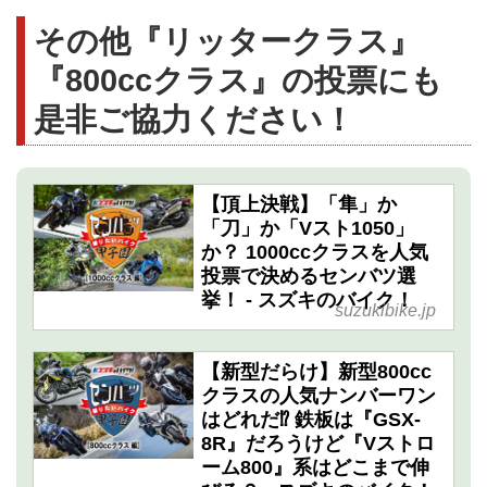
その他『リッタークラス』
『800ccクラス』の投票にも
是非ご協力ください！
【頂上決戦】「隼」か
「刀」か「Vスト1050」
か？ 1000ccクラスを人気
投票で決めるセンバツ選
挙！ - スズキのバイク！
suzukibike.jp
【新型だらけ】新型800cc
クラスの人気ナンバーワン
はどれだ⁉︎ 鉄板は『GSX-
8R』だろうけど『Vストロ
ーム800』系はどこまで伸