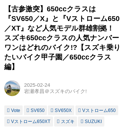
【古参激突】650ccクラスは
『SV650／X』と『Vストローム650
／XT』など人気モデル群雄割拠！
スズキ650ccクラスの人気ナンバー
ワンはどれのバイク!?【スズキ乗り
たいバイク甲子園／650ccクラス
編】
2025-02-24
岩瀬孝昌＠スズキのバイク!
Vote
SV650
SV650X
Vストローム650
Vストローム650XT
スズキ
SUZUKI