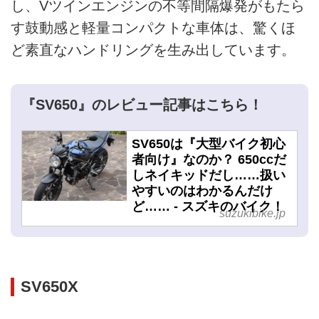
し、Vツインエンジンの不等間隔爆発がもたら
す鼓動感と軽量コンパクトな車体は、驚くほ
ど素直なハンドリングを生み出しています。
『SV650』のレビュー記事はこちら！
SV650は『大型バイク初心
者向け』なのか？ 650ccだ
しネイキッドだし……扱い
やすいのはわかるんだけ
ど…… - スズキのバイク！
suzukibike.jp
SV650X