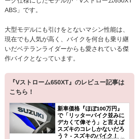
ーク仕様にしたモデルが「Vストローム650XT
ABS」です。
大型モデルにも引けをとないマシン性能は、
現在でも人気が高く、バイクを何台も乗り継
いだベテランライダーからも愛されている傑
作バイクとなっています。
『Vストローム650XT』のレビュー記事は
こちら！
新車価格『ほぼ100万円』
で「リッターバイク並みに
デカくて偉そう」と言えば
スズキのコレしかないだろ
う？ - スズキのバイク！
suzukibike.jp