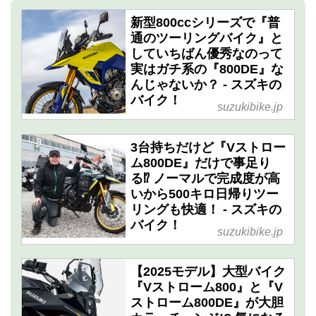
新型800ccシリーズで『普
通のツーリングバイク』と
していちばん優秀なのって
実はガチ系の『800DE』な
んじゃないか？ - スズキの
バイク！
suzukibike.jp
3台持ちだけど『Vストロー
ム800DE』だけで事足り
る⁉ ノーマルで完成度が高
いから500キロ日帰りツー
リングも快適！ - スズキの
バイク！
suzukibike.jp
【2025モデル】大型バイク
『Vストローム800』と『V
ストローム800DE』が大胆