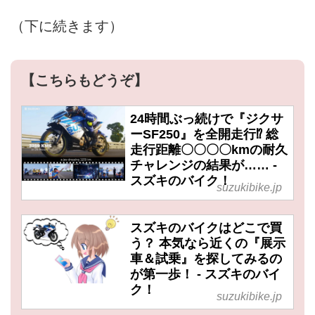
（下に続きます）
【こちらもどうぞ】
24時間ぶっ続けで『ジクサ
ーSF250』を全開走行⁉︎ 総
走行距離〇〇〇〇kmの耐久
チャレンジの結果が…… -
スズキのバイク！
suzukibike.jp
スズキのバイクはどこで買
う？ 本気なら近くの『展示
車＆試乗』を探してみるの
が第一歩！ - スズキのバイ
ク！
suzukibike.jp