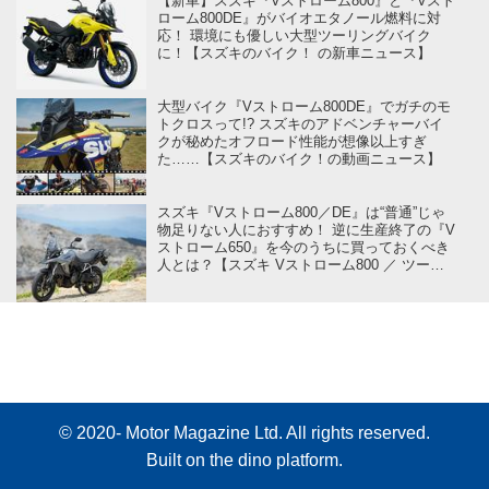
【新車】スズキ『Vストローム800』と『Vスト
ローム800DE』がバイオエタノール燃料に対
応！ 環境にも優しい大型ツーリングバイク
に！【スズキのバイク！ の新車ニュース】
大型バイク『Vストローム800DE』でガチのモ
トクロスって!? スズキのアドベンチャーバイ
クが秘めたオフロード性能が想像以上すぎ
た……【スズキのバイク！の動画ニュース】
スズキ『Vストローム800／DE』は“普通”じゃ
物足りない人におすすめ！ 逆に生産終了の『V
ストローム650』を今のうちに買っておくべき
人とは？【スズキ Vストローム800 ／ ツーリ
ングインプレ・レビュー④ ワインディング
編】
© 2020- Motor Magazine Ltd. All rights reserved.
Built on
the dino platform
.