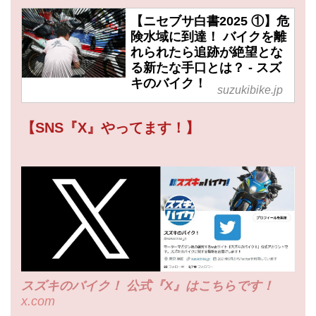
【ニセブサ白書2025 ①】危
険水域に到達！ バイクを離
れられたら追跡が絶望とな
る新たな手口とは？ - スズ
キのバイク！
suzukibike.jp
【SNS『X』やってます！】
スズキのバイク！ 公式『X』はこちらです！
x.com