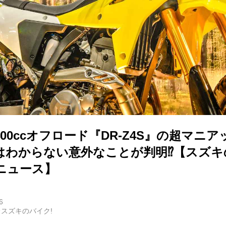
00ccオフロード『DR-Z4S』の超マニ
はわからない意外なことが判明⁉︎【スズ
ニュース】
6
スズキのバイク!