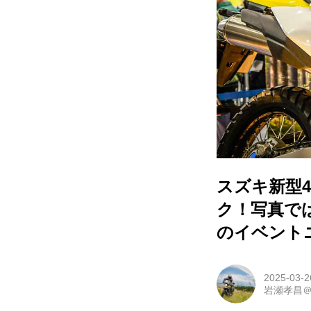
スズキ新型4
ク！写真で
のイベント
2025-03-2
岩瀬孝昌＠