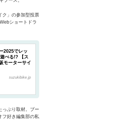
ズキブース。
イク」の参加型投票
Webショートドラ
2025でレッ
べる!? 【ス
阪モーターサイ
suzukibike.jp
たっぷり取材。ブー
オフ好き編集部の私