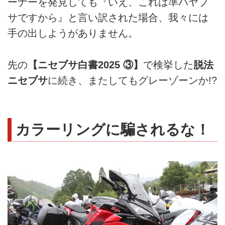
ーナーを発見しても『いえ、これは準ハヤブ
サですから』と言い訳された場合、我々には
手の出しようがありません。
先の
【ニセブサ白書2025 ③】
で検挙した
脱法
ニセブサ
に続き、またしてもグレーゾーンか!?
カラーリングに騙されるな！