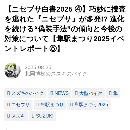
【ニセブサ白書2025 ④】巧妙に捜査
を逃れた『ニセブサ』が多発!? 進化
を続ける“偽装手法”の傾向と今後の
対策について【隼駅まつり2025イベ
ントレポート⑤】
2025-08-25
北岡博樹@スズキのバイク！
スズキのバイク
NEWS
大型バイク
隼
ニセブサ
隼駅まつり
隼駅まつり2025
スズキ
SUZUKI