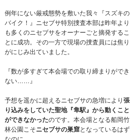
例年にない厳戒態勢を敷いた我々『スズキの
バイク！』ニセブサ特別捜査本部は昨年より
も多くのニセブサをオーナーごと摘発するこ
とに成功。その一方で現場の捜査員には焦り
がにじみ出ていました。
『数が多すぎて本会場での取り締まりができ
ない……』
予想を遥かに超えるニセブサの急増により
張
り込みをしていた聖地『隼駅』から動くこと
ができなかった
のです。本会場となる船岡竹
林公園こそ
ニセブサの巣窟
となっているはず
なのに……