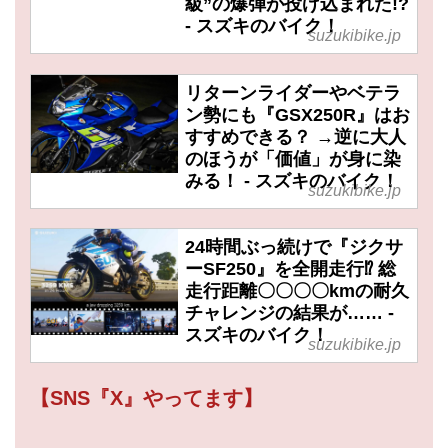
級”の爆弾が投げ込まれた!?
- スズキのバイク！
suzukibike.jp
リターンライダーやベテラ
ン勢にも『GSX250R』はお
すすめできる？ →逆に大人
のほうが「価値」が身に染
みる！ - スズキのバイク！
suzukibike.jp
24時間ぶっ続けで『ジクサ
ーSF250』を全開走行⁉︎ 総
走行距離〇〇〇〇kmの耐久
チャレンジの結果が…… -
スズキのバイク！
suzukibike.jp
【SNS『X』やってます】