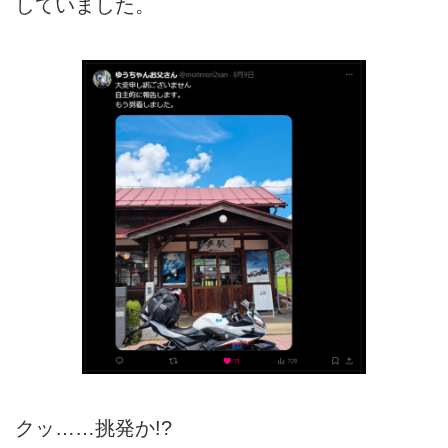
していました。
クッ……挑発か!?