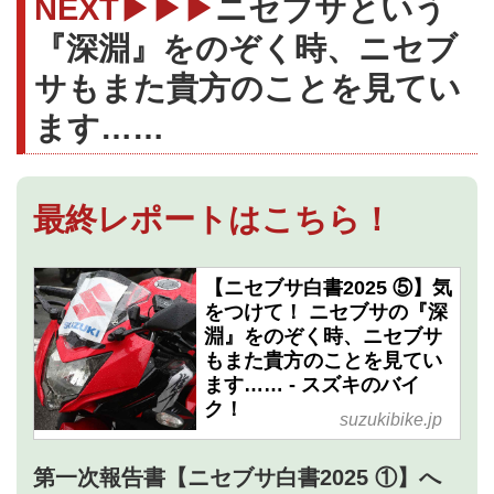
NEXT▶▶▶
ニセブサという
『深淵』をのぞく時、ニセブ
サもまた貴方のことを見てい
ます……
最終レポートはこちら！
【ニセブサ白書2025 ⑤】気
をつけて！ ニセブサの『深
淵』をのぞく時、ニセブサ
もまた貴方のことを見てい
ます…… - スズキのバイ
ク！
suzukibike.jp
第一次報告書【ニセブサ白書2025 ①】へ