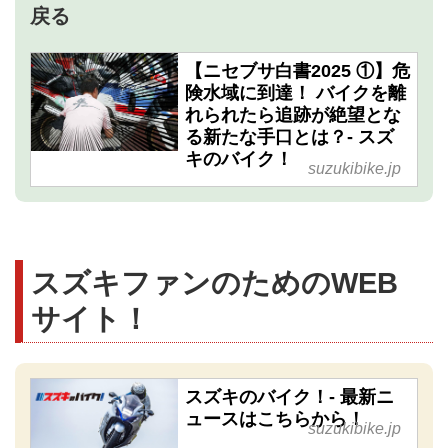
戻る
【ニセブサ白書2025 ①】危
険水域に到達！ バイクを離
れられたら追跡が絶望とな
る新たな手口とは？- スズ
キのバイク！
suzukibike.jp
スズキファンのためのWEB
サイト！
スズキのバイク！- 最新ニ
ュースはこちらから！
suzukibike.jp