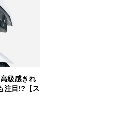
に高級感きれ
注目!?【ス