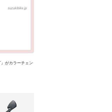
suzukibike.jp
GT』がカラーチェン