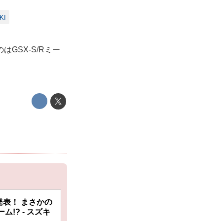
KI
GSX-S/Rミー
発表！ まさかの
ム!? - スズキ