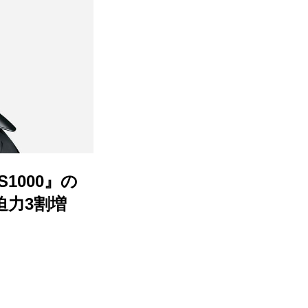
1000』の
迫力3割増