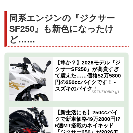
同系エンジンの『ジクサー
SF250』も新色になったけ
ど……
【隼か？】2026モデル『ジ
クサーSF250』が高貴すぎ
て震えた……価格52万5800
円の250ccバイクです！ -
スズキのバイク！
suzukibike.jp
【新生活にも】250ccバイ
クで新車価格49万2800円!?
6速MT搭載のネイキッド
『ジクサー250』が2026モ