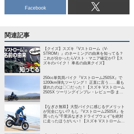
Facebook
関連記事
【クイズ】スズキ『Vストローム（V-
STROM）』のネーミングの由来を知ってる？
これが分かったらVスト・マニア確定か!?【ス
ズキのバイク！ 車名の由来クイズ】
250cc単気筒バイク『Vストローム250SX』で
1200km弾丸ツーリング！ 正直に言う……最も
疲れたのは〇〇だった！【スズキ Vストローム
250SX ツーリングインプレ・レビュー⑤ まと
め編】
【なぎさ無双】大型バイクに感じるデメリット
が完全にない!? もし『Vストローム250SX』を
買ったら“千里浜なぎさドライブウェイ”を絶対
に走ったほうがいい！【スズキ Vストローム
250SX ツーリングインプレ・レビュー④ 達成
編】