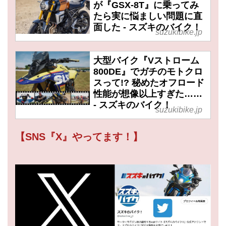
が『GSX-8T』に乗ってみ
たら実に悩ましい問題に直
面した - スズキのバイク！
suzukibike.jp
大型バイク『Vストローム
800DE』でガチのモトクロ
スって!? 秘めたオフロード
性能が想像以上すぎた……
- スズキのバイク！
suzukibike.jp
【SNS『X』やってます！】