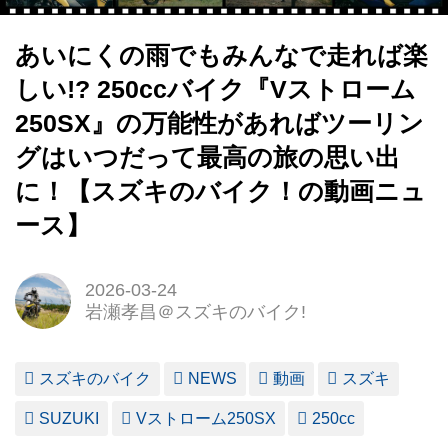
あいにくの雨でもみんなで走れば楽
しい!? 250ccバイク『Vストローム
250SX』の万能性があればツーリン
グはいつだって最高の旅の思い出
に！【スズキのバイク！の動画ニュ
ース】
2026-03-24
岩瀬孝昌＠スズキのバイク!
スズキのバイク
NEWS
動画
スズキ
SUZUKI
Vストローム250SX
250cc