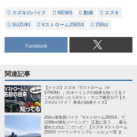
スズキのバイク
NEWS
動画
スズキ
SUZUKI
Vストローム250SX
250cc
Facebook
関連記事
【クイズ】スズキ『Vストローム（V-
STROM）』のネーミングの由来を知ってる？
これが分かったらVスト・マニア確定か!?【ス
ズキのバイク！ 車名の由来クイズ】
250cc単気筒バイク『Vストローム250SX』で
1200km弾丸ツーリング！ 正直に言う……最も
疲れたのは〇〇だった！【スズキ Vストローム
250SX ツーリングインプレ・レビュー⑤ まと
め編】