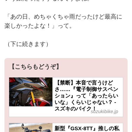
「あの日、めちゃくちゃ雨だったけど最高に
楽しかったよな！」って。
（下に続きます）
【こちらもどうぞ】
【禁断】本音で言うけど
さ……『電子制御サスペン
ション』って「あったらい
いな」くらいじゃない？ -
スズキのバイク！
suzukibike.jp
新型『GSX-8TT』推しの私