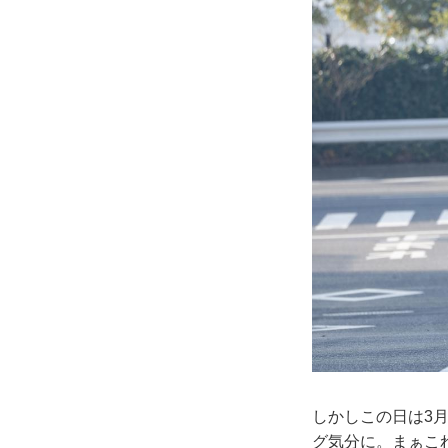
しかしこの日は3
グ気分に。まぁこ