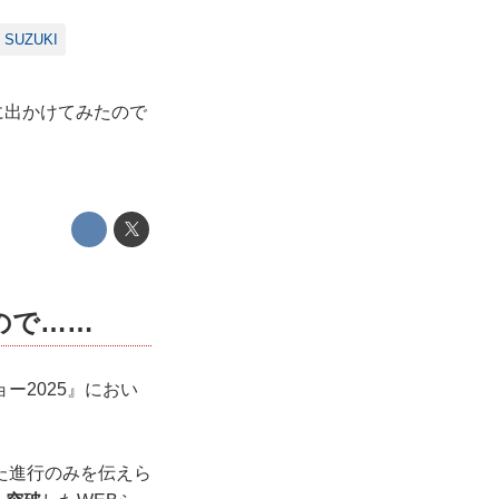
SUZUKI
に出かけてみたので
ので……
ー2025』におい
た進行のみを伝えら