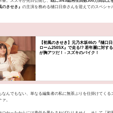
本番。スズキが先日公開し、
既にSNS総再生回数300万回以上
風のきせき』
の主演を務める樋口日奈さんを迎えてのスペシャ
【初風のきせき】元乃木坂46の『樋口日
ローム250SX』で走る!? 若年層に対す
が胸アツだ！ - スズキのバイク！
もなんでもない、単なる編集者の私に無茶ぶりを仕掛けてくる
ナァ。
せつかったからには責任を果たさねばなりません。そして『初