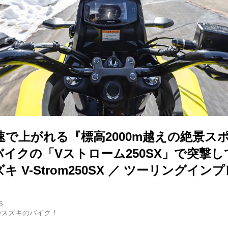
速で上がれる『標高2000m越えの絶景ス
0ccバイクの「Vストローム250SX」で突撃
 V-Strom250SX ／ ツーリングイン
6
@スズキのバイク！