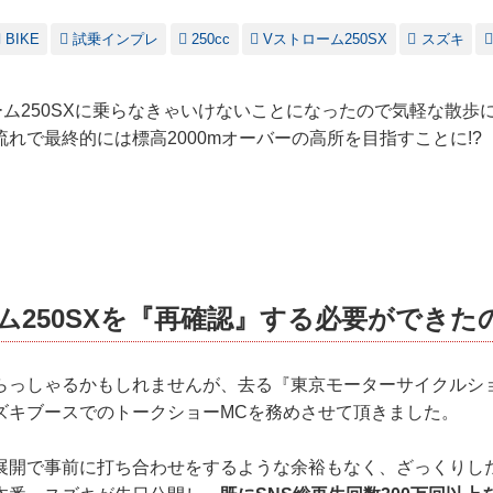
BIKE
試乗インプレ
250cc
Vストローム250SX
スズキ
ーム250SXに乗らなきゃいけないことになったので気軽な散歩
れで最終的には標高2000mオーバーの高所を目指すことに!?
ム250SXを『再確認』する必要ができた
らっしゃるかもしれませんが、去る『東京モーターサイクルショ
ズキブースでのトークショーMCを務めさせて頂きました。
展開で事前に打ち合わせをするような余裕もなく、ざっくりし