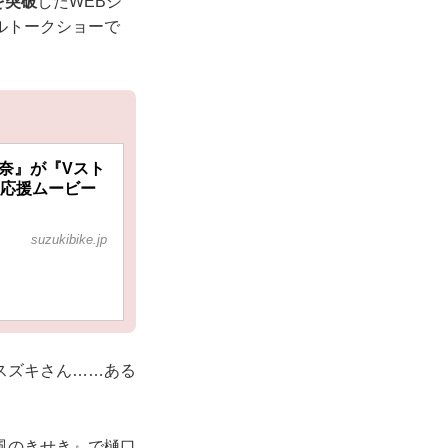
を突破
したWEBシ
ルトークショーで
奈』が『Vスト
る応援ムービー
suzukibike.jp
スズキさん……ある
風のきせき』で樋口