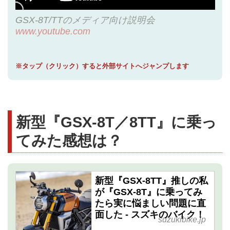
GSX-8T/TTのメディア向け説明会
www.youtube.com
※タップ（クリック）すると外部サイトへジャンプします
新型『GSX-8T／8TT』に乗っ
てみた感想は？
新型『GSX-8TT』推しの私
が『GSX-8T』に乗ってみ
たら実に悩ましい問題に直
面した - スズキのバイク！
suzukibike.jp