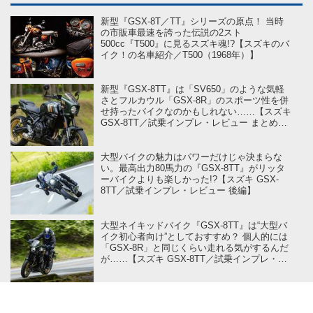
新型『GSX-8T／TT』シリーズの原点！ 当時
の市販車最速を誇った伝説の2スト
500cc『T500』に見るスズキ魂!?【スズキのバ
イク！の名車紹介／T500（1968年）】
新型『GSX-8TT』は「SV650」のような気軽
さとフルカウル「GSX-8R」のスポーツ性を併
せ持ったバイクなのかもしれない……【スズキ
GSX-8TT／試乗インプレ・レビュー まとめ
編】
大型バイクの魅力はパワーだけじゃ決まらな
い。最高出力80馬力の『GSX-8TT』がリッタ
ーバイクよりも楽しかった!?【スズキ GSX-
8TT／試乗インプレ・レビュー 後編】
大型ネイキッドバイク『GSX-8TT』は“大型バ
イク初心者向け”としておすすめ？ 個人的には
「GSX-8R」と同じくらい走れる気がするんだ
が……【スズキ GSX-8TT／試乗インプレ・レ
ビュー 中編】