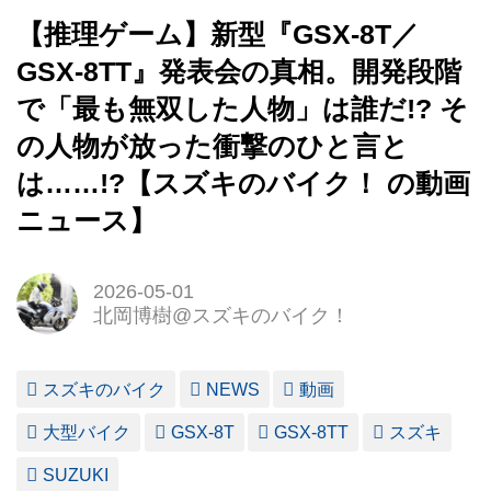
【推理ゲーム】新型『GSX-8T／
GSX-8TT』発表会の真相。開発段階
で「最も無双した人物」は誰だ!? そ
の人物が放った衝撃のひと言と
は……!?【スズキのバイク！ の動画
ニュース】
2026-05-01
北岡博樹@スズキのバイク！
スズキのバイク
NEWS
動画
大型バイク
GSX-8T
GSX-8TT
スズキ
SUZUKI