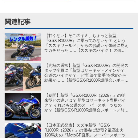
関連記事
【甘くない】そこのキミ、ちょっと新型
『GSX-R1000R』に乗ってみないか？ という
「スズキワールド」からのお誘いが気軽に見え
てガチだった……【スズキのバイク！ の耳よ
りニュース】
【究極の選択】新型『GSX-R1000R』の開発ス
タッフ全員に「新型はサーキットメインか？
公道のバイクか？」と“即決で挙手”を求めたら
結果が……【新型GSX-R1000R説明会レポート
／後編】
【疑問】新型『GSX-R1000R（2026）』の従
来型との違いは？ 新型はサーキット専用バイ
ク？ それとも公道のスーパースポーツなの
か？【新型GSX-R1000R説明会レポート／前
編】
【日本正式発表】スズキ新型『GSX-
R1000R（2026）』の価格に驚愕!? 最高出力
190馬力の『MotoGP直系』スーパースポーツ