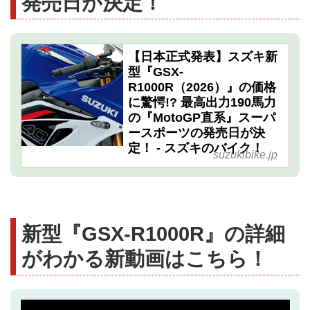
発売日が決定！
【日本正式発表】スズキ新
型『GSX-
R1000R（2026）』の価格
に驚愕!? 最高出力190馬力
の『MotoGP直系』スーパ
ースポーツの発売日が決
定！ - スズキのバイク！
suzukibike.jp
新型『GSX-R1000R』の詳細
がわかる新動画はこちら！