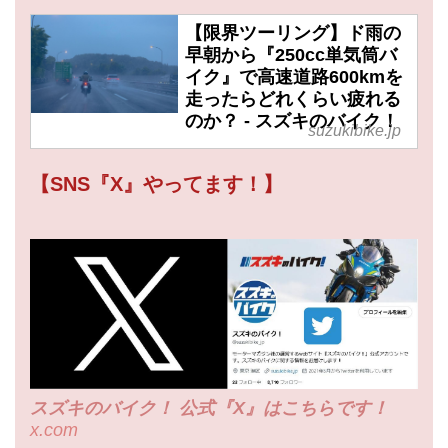
【限界ツーリング】ド雨の
早朝から『250cc単気筒バ
イク』で高速道路600kmを
走ったらどれくらい疲れる
のか？ - スズキのバイク！
suzukibike.jp
【SNS『X』やってます！】
スズキのバイク！ 公式『X』はこちらです！
x.com