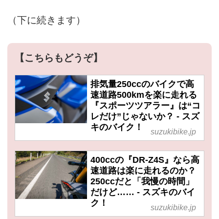
（下に続きます）
【こちらもどうぞ】
排気量250ccのバイクで高
速道路500kmを楽に走れる
『スポーツツアラー』は“コ
レだけ”じゃないか？ - スズ
キのバイク！
suzukibike.jp
400ccの『DR-Z4S』なら高
速道路は楽に走れるのか？
250ccだと「我慢の時間」
だけど…… - スズキのバイ
ク！
suzukibike.jp