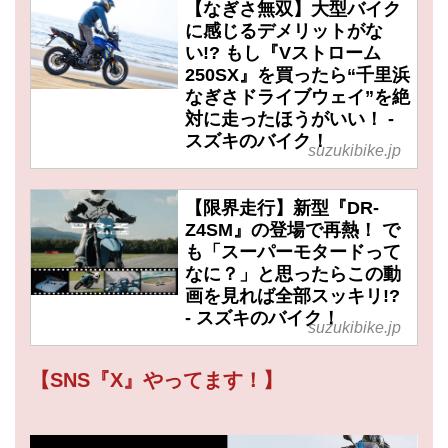
【なぎさ無双】大型バイク
に感じるデメリットがな
い!? もし『Vストローム
250SX』を買ったら“千里浜
なぎさドライブウェイ”を絶
対に走ったほうがいい！ -
スズキのバイク！
suzukibike.jp
【限界走行】新型『DR-
Z4SM』の登場で再熱！ で
も「スーパーモタードって
なに？」と思ったらこの動
画を見れば全部スッキリ!?
- スズキのバイク！
suzukibike.jp
【SNS『X』やってます！】