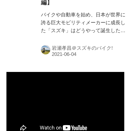
編】
バイクや自動車を始め、日本が世界に
誇る巨大モビリティメーカーに成長し
た「スズキ」はどうやって誕生したの
でしょうか。今回は、紙芝居風のアニ
メーションで解説してくれるオススメ
岩瀬孝昌＠スズキのバイク!
動画をご紹介します。