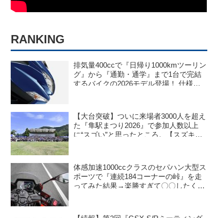
RANKING
排気量400ccで『日帰り1000kmツーリン
グ』から『通勤・通学』まで1台で完結
するバイクの2026モデル登場！ 仕様変
更を受けても価格はすえ置き!? 今となっ
ては逆にリーズナブルかも……【スズキ
のバイク！ の新車ニュース】
【大台突破】ついに来場者3000人を超え
た『隼駅まつり2026』で参加人数以上
に“スゴい”と思ったところ。【スズキの
バイク！ のイベントニュース／隼駅まつ
り2026】
体感加速1000ccクラスのセパハン大型ス
ポーツで『連続184コーナーの峠』を走
ってみた結果→楽勝すぎて〇〇したくな
った。【SUZUKI GSX-8R 試乗インプ
レ・レビュー 中編】