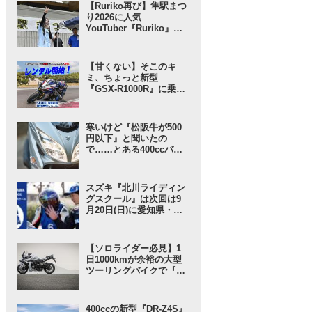
リーム」な……!? 【スズ
【Ruriko再び】隼駅まつ
キのバイク！ のイベント
り2026に人気
ニュース】
YouTuber『Ruriko』さ
んが登場！ しかも今年
は……!?【スズキのバイ
ク！ のイベントニュー
【甘くない】そこのキ
ス】
ミ、ちょっと新型
『GSX-R1000R』に乗っ
てみないか？ という「ス
ズキワールド」からのお
誘いが気軽に見えてガチ
寒いけど『松阪牛が500
だった……【スズキのバ
円以下』と聞いたの
イク！ の耳よりニュー
で……とある400ccバイ
ス】
クで行ってみることにし
たんだが……【SUZUKI
バーグマン400 ／ インプ
スズキ『北川ライディン
レ・レビュー① 出発編】
グスクール』は次回は9
月20日(日)に愛知県・豊
橋で開催！ 愛車と安全に
楽しく走ろう！【スズキ
のバイク！ のイベントニ
【ソロライダー必見】1
ュース】
日1000kmが余裕の大型
ツーリングバイクで『ス
ズキさんに負けない旅』
に出てみたら“奇跡”が起
きた……【スズキ GSX-
400ccの新型『DR-Z4S』