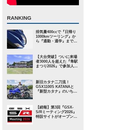
RANKING
排気量400ccで『日帰り
1000kmツーリング』か
ら『通勤・通学』まで1
台で完結するバイクの
2026モデル登場！ 仕様
変更を受けても価格はす
【大台突破】ついに来場
え置き!? 今となっては逆
者3000人を超えた『隼駅
にリーズナブルかも……
まつり2026』で参加人数
【スズキのバイク！ の新
以上に“スゴい”と思った
車ニュース】
ところ。【スズキのバイ
ク！ のイベントニュース
新旧カタナ二刀流！
／隼駅まつり2026】
GSX1100S KATANAと
『新型カタナ』のいちば
んの違いとは……？
【SUZUKI HEROES！
スズキ乗り突撃インタビ
【続報】第3回『GSX-
ュー】
S/Rミーティング2026』
特設サイトがオープン！
グッズ事前販売の注目ア
イテムは「ジェットスト