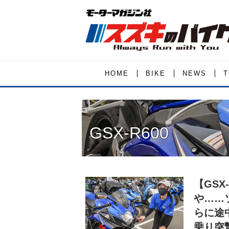
HOME
BIKE
NEWS
T
GSX-R600
【GS
や……
らに途中
乗り突