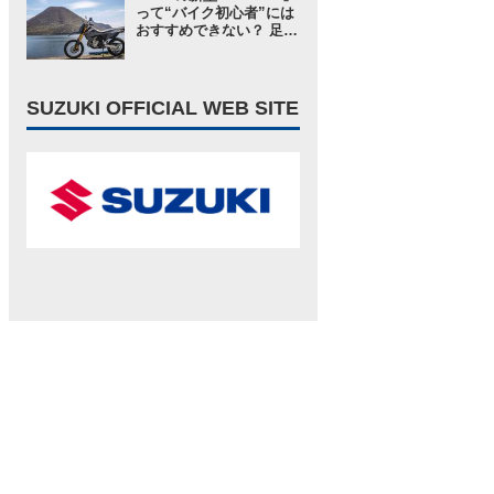
S1000GT／ツーリングイ
って“バイク初心者”には
ンプレ・レビュー 前編】
おすすめできない？ 足つ
きや車検がOKならむし
ろ250ccよりも……【ス
ズキ DR-Z4S／ツーリン
グインプレ・レビュー⑤
SUZUKI OFFICIAL WEB SITE
まとめ編】