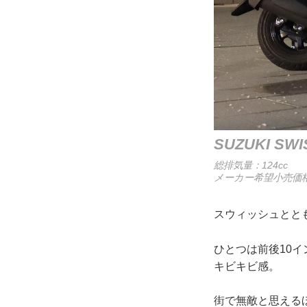
SUZUKI S
総排気量：124cc
メーカー希望小売価格
スウィッシュとと
ひとつは前後10
キビキビ感。
街で無敵と思える