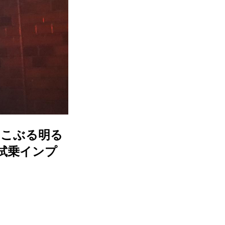
すこぶる明る
試乗インプ