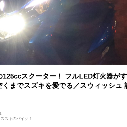
125ccスクーター！ フルLED灯火器が
が空くまでスズキを愛でる／スウィッシュ 
1
＠スズキのバイク！