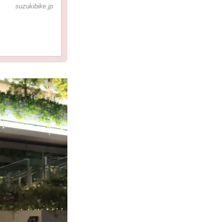
suzukibike.jp