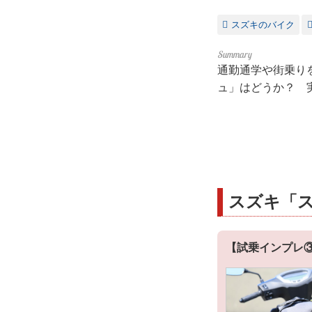
スズキのバイク
通勤通学や街乗り
ュ」はどうか？ 
スズキ「
【試乗インプレ