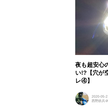
夜も超安心の
い!?【穴
レ④】
2020-05-2
西野鉄兵