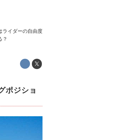
』はライダーの自由度
る？
ングポジショ