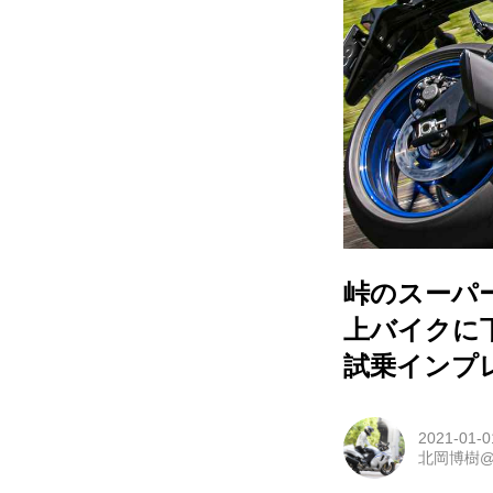
峠のスーパー
上バイクに下剋
試乗インプ
2021-01-0
北岡博樹