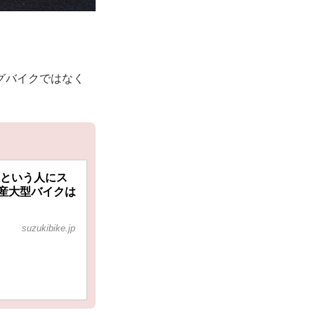
ングバイクではなく
…という人にス
国産大型バイクは
suzukibike.jp