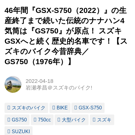
46年間『GSX-S750（2022）』の生
産終了まで続いた伝統のナナハン4
気筒は『GS750』が原点！ スズキ
GSXへと続く歴史的名車です！【ス
ズキのバイク今昔辞典／
GS750（1976年）】
2022-04-18
岩瀬孝昌＠スズキのバイク!
スズキのバイク
BIKE
GSX-S750
GS750
750cc
大型バイク
スズキ
SUZUKI