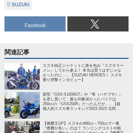
SUZUKI
Facebook
関連記事
スズキ純正ジャケットに身を包み『スズキラー
メン』してから参上！ 本当は買うはずじゃな
かったのに……【SUZUKI HEROES！ スズキ
乗り突撃インタビュー】
新型『GSX-S1000GT』や『隼（ハヤブサ）』
を差し置いて、最も印象深かったバイクは
250ccの『GSX250R』だったんだが……【超
個人的スズキ車ランキング2022-2023 北岡
編】
【燃費王GP】スズキの400cc～750ccで一番
『燃費が良い』のは？ ランニングコストや航
続距離に優れたバイクはこれだった！【燃費王