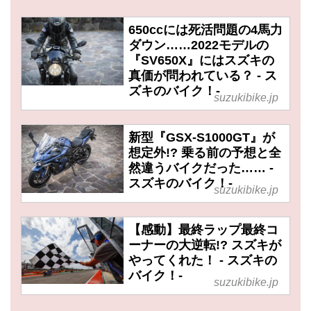
650ccには死活問題の4馬力
ダウン……2022モデルの
『SV650X』にはスズキの
真価が問われている？ - ス
ズキのバイク！-
suzukibike.jp
新型『GSX-S1000GT』が
想定外!? 乗る前の予想と全
然違うバイクだった…… -
スズキのバイク！-
suzukibike.jp
【感動】最終ラップ最終コ
ーナーの大逆転!? スズキが
やってくれた！ - スズキの
バイク！-
suzukibike.jp