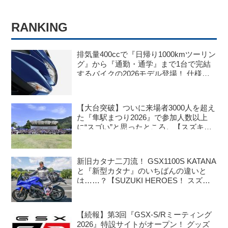
RANKING
排気量400ccで『日帰り1000kmツーリン
グ』から『通勤・通学』まで1台で完結
するバイクの2026モデル登場！ 仕様変
更を受けても価格はすえ置き!? 今となっ
ては逆にリーズナブルかも……【スズキ
のバイク！ の新車ニュース】
【大台突破】ついに来場者3000人を超え
た『隼駅まつり2026』で参加人数以上
に“スゴい”と思ったところ。【スズキの
バイク！ のイベントニュース／隼駅まつ
り2026】
新旧カタナ二刀流！ GSX1100S KATANA
と『新型カタナ』のいちばんの違いと
は……？【SUZUKI HEROES！ スズキ
乗り突撃インタビュー】
【続報】第3回『GSX-S/Rミーティング
2026』特設サイトがオープン！ グッズ