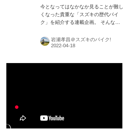
今となってはなかなか見ることが難し
くなった貴重な「スズキの歴代バイ
ク」を紹介する連載企画。 そんなス
ズキの歴代バイクを振り返りながら、
もし「今のバイクに例えるなら…？」
岩瀬孝昌＠スズキのバイク!
と、編集部 岩瀬が独断と偏見で選ん
でみたいと思います。今回はスズキ初
の750cc4ストローク4気筒を搭載した
『GS750』です！