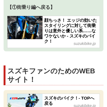
【①街乗り編へ戻る】
顔ちっさ！ エッジの効いた
スタイリングに対して街乗
りは意外と優しい系……な
ワケないか - スズキのバイ
ク！
suzukibike.jp
スズキファンのためのWEB
サイト！
スズキのバイク！- TOPへ
戻る
suzukibike.jp