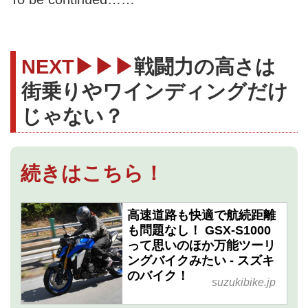
NEXT▶▶▶
戦闘力の高さは
街乗りやワインディングだけ
じゃない？
続きはこちら！
高速道路も快適で航続距離
も問題なし！ GSX-S1000
って思いのほか万能ツーリ
ングバイクみたい - スズキ
のバイク！
suzukibike.jp