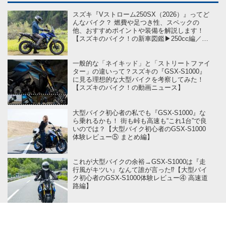
スズキ『Vストローム250SX（2026）』ってど
んなバイク？ 燃費や足つき性、スペックの
他、おすすめポイントや装備を解説します！
【スズキのバイク！の新車図鑑▶250cc編／
SUZUKI V-STROM250SX（2026）】
一般的な「ネイキッド」と「ストリートファイ
ター」の違いって？スズキの『GSX-S1000』
に見る理想的な大型バイクを考察してみた！
【スズキのバイク！の動画ニュース】
大型バイク初心者の私でも『GSX-S1000』な
ら乗れるかも！ 街も峠も高速も“これ1台”で良
いのでは？【大型バイク初心者のGSX-S1000
体験レビュー⑤ まとめ編】
これが大型バイクの余裕→GSX-S1000は『走
行風がキツい』なんて誰が言った⁉【大型バイ
ク初心者のGSX-S1000体験レビュー④ 高速道
路編】