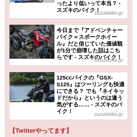
ったより低いって本当？ -
スズキのバイク！
suzukibike.jp
今日まで『アドベンチャー
バイク＝スポークホイー
ル』だと信じていた価値観
が1分で崩壊した話はこち
らです - スズキのバイク！
suzukibike.jp
125ccバイクの『GSX-
S125』はツーリングも快適
にできる？ でも『ネイキッ
ドだから』というのは違う
気がする…… - スズキのバ
イク！
suzukibike.jp
【Twitterやってます】