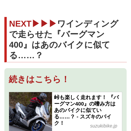
NEXT▶▶▶
ワインディング
で走らせた『バーグマン
400』はあのバイクに似て
る……？
続きはこちら！
峠も楽しく走れます！ 『バ
ーグマン400』の嗜み方は
あのバイクに似てい
る……？ - スズキのバイ
ク！
suzukibike.jp