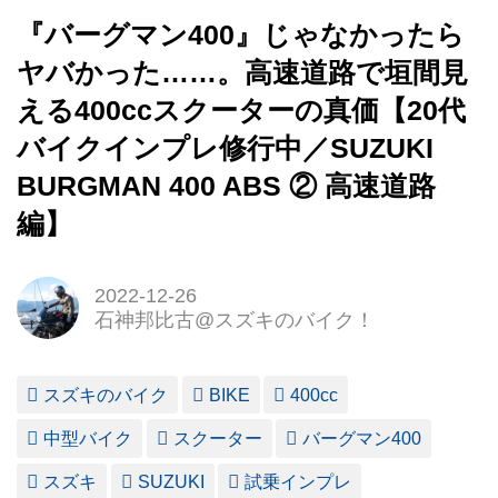
『バーグマン400』じゃなかったら
ヤバかった……。高速道路で垣間見
える400ccスクーターの真価【20代
バイクインプレ修行中／SUZUKI
BURGMAN 400 ABS ② 高速道路
編】
2022-12-26
石神邦比古@スズキのバイク！
スズキのバイク
BIKE
400cc
中型バイク
スクーター
バーグマン400
スズキ
SUZUKI
試乗インプレ