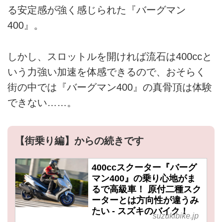
る安定感が強く感じられた『バーグマン
400』。
しかし、スロットルを開ければ流石は400ccと
いう力強い加速を体感できるので、おそらく
街の中では『バーグマン400』の真骨頂は体験
できない……。
【街乗り編】からの続きです
400ccスクーター『バーグ
マン400』の乗り心地がま
るで高級車！ 原付二種スク
ーターとは方向性が違うみ
たい - スズキのバイク！
suzukibike.jp