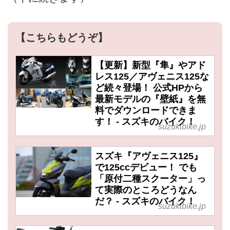
【こちらもどうぞ】
【更新】新型『隼』やアド
レス125／アヴェニス125な
ど続々登場！ 公式HPから
最新モデルの『壁紙』を無
料でダウンロードできま
す！ - スズキのバイク！
suzukibike.jp
スズキ『アヴェニス125』
で125ccデビュー！ でも
「原付二種スクーター」っ
て実際のところどうなん
だ？ - スズキのバイク！
suzukibike.jp