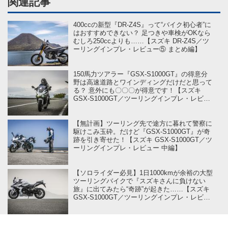
関連記事
400ccの新型『DR-Z4S』って“バイク初心者”に
はおすすめできない？ 足つきや車検がOKなら
むしろ250ccよりも……【スズキ DR-Z4S／ツ
ーリングインプレ・レビュー⑤ まとめ編】
150馬力ツアラー『GSX-S1000GT』の得意分
野は高速道路とワインディングだけだと思って
る？ 意外にも〇〇〇が得意です！【スズキ
GSX-S1000GT／ツーリングインプレ・レビュ
ー 後編】
【無計画】ツーリング先で途方に暮れて警察に
駆けこみ玉砕。だけど『GSX-S1000GT』が奇
跡を引き寄せた！【スズキ GSX-S1000GT／ツ
ーリングインプレ・レビュー 中編】
【ソロライダー必見】1日1000kmが余裕の大型
ツーリングバイクで『スズキさんに負けない
旅』に出てみたら“奇跡”が起きた……【スズキ
GSX-S1000GT／ツーリングインプレ・レビュ
ー 前編】