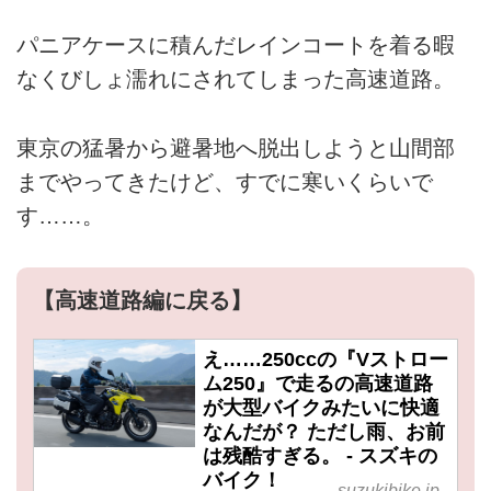
パニアケースに積んだレインコートを着る暇
なくびしょ濡れにされてしまった高速道路。
東京の猛暑から避暑地へ脱出しようと山間部
までやってきたけど、すでに寒いくらいで
す……。
【高速道路編に戻る】
え……250ccの『Vストロー
ム250』で走るの高速道路
が大型バイクみたいに快適
なんだが？ ただし雨、お前
は残酷すぎる。 - スズキの
バイク！
suzukibike.jp