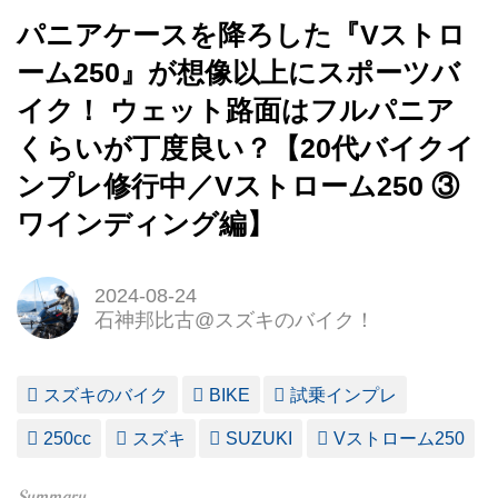
パニアケースを降ろした『Vストロ
ーム250』が想像以上にスポーツバ
イク！ ウェット路面はフルパニア
くらいが丁度良い？【20代バイクイ
ンプレ修行中／Vストローム250 ③
ワインディング編】
2024-08-24
石神邦比古@スズキのバイク！
スズキのバイク
BIKE
試乗インプレ
250cc
スズキ
SUZUKI
Vストローム250