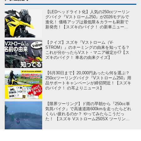
【LEDヘッドライト化】人気の250ccツーリン
グバイク『Vストローム250』が2026モデルで
進化！ 価格アップは最低限＆カラーも刷新で
新発売！【スズキのバイク！ の新車ニュース
／Vストローム250（2026）】
【クイズ】スズキ『Vストローム（V-
STROM）』のネーミングの由来を知ってる？
これが分かったらVスト・マニア確定か!?【ス
ズキのバイク！ 車名の由来クイズ】
【6月30日まで】20,000円あったら何を選ぶ？
250ccツーリングバイク『Vストローム250』用
品サポートキャンペーンが締切間近！【スズキ
のバイク！ の耳よりニュース】
【限界ツーリング】ド雨の早朝から『250cc単
気筒バイク』で高速道路600kmを走ったらどれ
くらい疲れるのか？ やってみたらこうだっ
た！ 【スズキ Vストローム250SX ツーリング
インプレ・レビュー① 出発編】