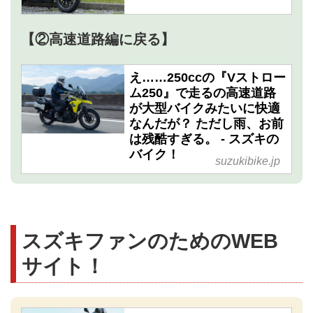
【②高速道路編に戻る】
え……250ccの『Vストロー
ム250』で走るの高速道路
が大型バイクみたいに快適
なんだが？ ただし雨、お前
は残酷すぎる。 - スズキの
バイク！
suzukibike.jp
スズキファンのためのWEB
サイト！