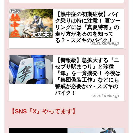
【熱中症の初期症状】バイ
ク乗りは特に注意！ 夏ツー
リングには『真夏特有』の
走り方があるのを知って
る？ - スズキのバイク！
suzukibike.jp
【警報級】急拡大する『ニ
セブサ駅まつり』と珍種
『隼』を一斉摘発！ 今後は
『集団偽装工作』などにも
警戒が必要か!? - スズキの
バイク！
suzukibike.jp
【SNS『X』やってます】