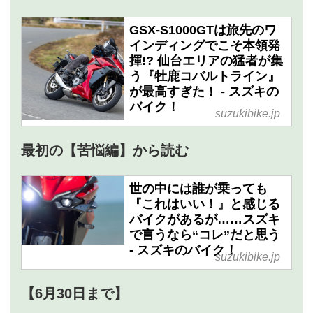
GSX-S1000GTは旅先のワ
インディングでこそ本領発
揮!? 仙台エリアの猛者が集
う『牡鹿コバルトライン』
が最高すぎた！ - スズキの
バイク！
suzukibike.jp
最初の【苦悩編】から読む
世の中には誰が乗っても
『これはいい！』と感じる
バイクがあるが……スズキ
で言うなら“コレ”だと思う
- スズキのバイク！
suzukibike.jp
【6月30日まで】