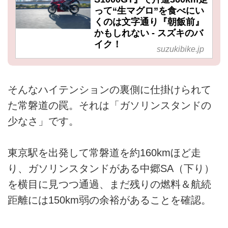
って“生マグロ”を食べにい
くのは文字通り『朝飯前』
かもしれない - スズキのバ
イク！
suzukibike.jp
そんなハイテンションの裏側に仕掛けられて
た常磐道の罠。それは「ガソリンスタンドの
少なさ」です。
東京駅を出発して常磐道を約160kmほど走
り、ガソリンスタンドがある中郷SA（下り）
を横目に見つつ通過、まだ残りの燃料＆航続
距離には150km弱の余裕があることを確認。