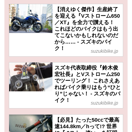
【消えゆく傑作】生産終了
を迎える『Vストローム650
／XT』を全力で讃える！
これほどのバイクはもう出
てこないかもしれないのだ
から…… - スズキのバイ
ク！
suzukibike.jp
スズキ代表取締役『鈴木俊
宏社長』とVストローム250
でツーリング！ これさえあ
ればバイク乗りはもう“ひと
り”じゃない！ - スズキのバ
イク！
suzukibike.jp
【必見】たった50ccで最高
速144.8km／hって!? 世界