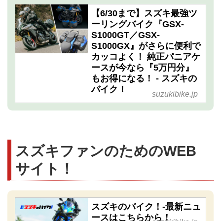
【6/30まで】スズキ最強ツ
ーリングバイク『GSX-
S1000GT／GSX-
S1000GX』がさらに便利で
カッコよく！ 純正パニアケ
ースが今なら『5万円分』
もお得になる！ - スズキの
バイク！
suzukibike.jp
スズキファンのためのWEB
サイト！
スズキのバイク！-最新ニュ
ースはこちらから！