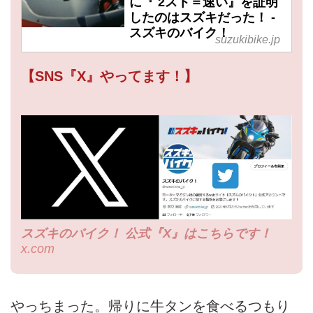
に『 2スト＝速い』を証明
したのはスズキだった！ -
スズキのバイク！
suzukibike.jp
【SNS『X』やってます！】
スズキのバイク！ 公式『X』はこちらです！
x.com
やっちまった。帰りに牛タンを食べるつもり