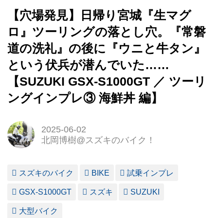
【穴場発見】日帰り宮城『生マグ
ロ』ツーリングの落とし穴。『常磐
道の洗礼』の後に『ウニと牛タン』
という伏兵が潜んでいた……
【SUZUKI GSX-S1000GT ／ ツーリ
ングインプレ③ 海鮮丼 編】
2025-06-02
北岡博樹@スズキのバイク！
スズキのバイク
BIKE
試乗インプレ
GSX-S1000GT
スズキ
SUZUKI
大型バイク