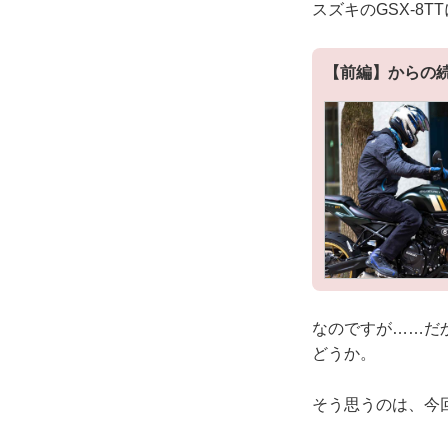
スズキのGSX-8
【前編】からの
なのですが……だ
どうか。
そう思うのは、今