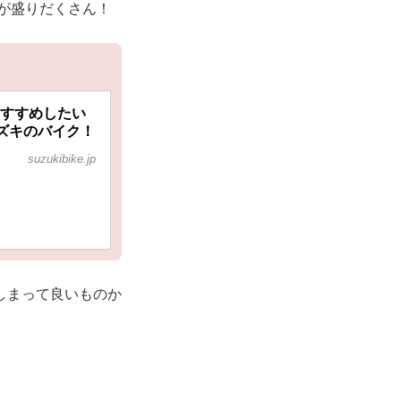
素が盛りだくさん！
おすすめしたい
スズキのバイク！
suzukibike.jp
しまって良いものか