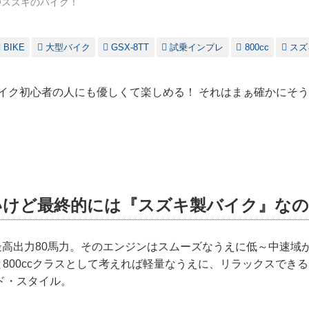
@スズキのバイク！
BIKE
大型バイク
GSX-8TT
試乗インプレ
800cc
スズ
型バイク初心者の人にも優しくて楽しめる！ それはまぁ確かにそ
いけど最終的には『スズキ製バイク』なの
で最高出力80馬力。そのエンジンはスムーズなうえに低～中速域
gと800ccクラスとして考えれば軽量なうえに、リラックスでき
ド・スタイル。