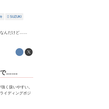
キ
SUZUKI
うなんだけど……
で……
が強く扱いやすい。
るライディングポジ