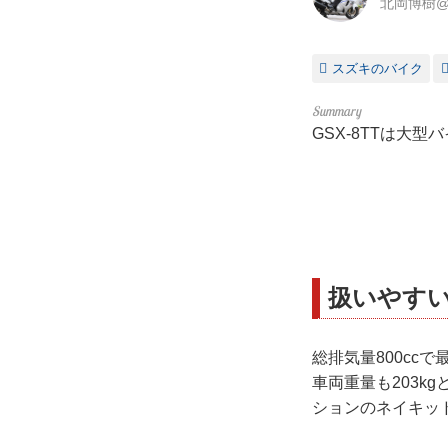
北岡博樹
スズキのバイク
GSX-8TTは大
扱いやす
総排気量800cc
車両重量も203k
ションのネイキッ