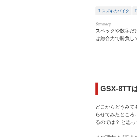
スズキのバイク
スペックや数字だけ
は総合力で勝負して
GSX-8
どこからどうみても
らせてみたところ
るのでは？ と思