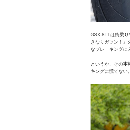
GSX-8TTは街
きなりガツン！』
なブレーキングに
というか、その
本
キングに慌てない