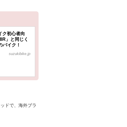
バイク初心者向
-8R」と同じく
のバイク！
suzukibike.jp
ポッドで、海外ブラ