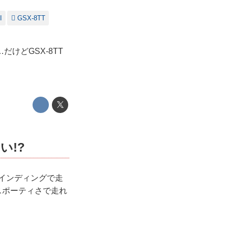
I
GSX-8TT
けどGSX-8TT
い!?
ワインディングで走
スポーティさで走れ