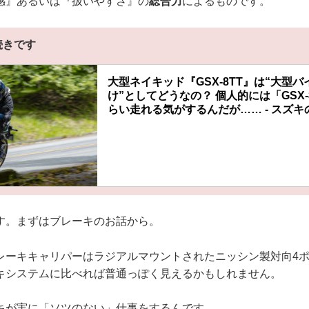
感』あるいは『扱いやすさ』の
総合力
によるものです。
続きです
大型ネイキッド『GSX-8TT』は“大型
け”としてどうなの？ 個人的には「GSX
らい走れる気がするんだが…… - スズキ
す。まずはブレーキのお話から。
レーキキャリパーはラジアルマウントされたニッシン製対向4
キシステムに比べれば普通っぽく見えるかもしれません。
キが実に「ソツのない」仕事をするんです。