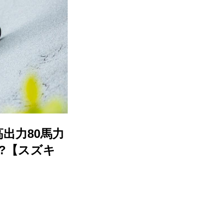
出力80馬力
!?【スズキ